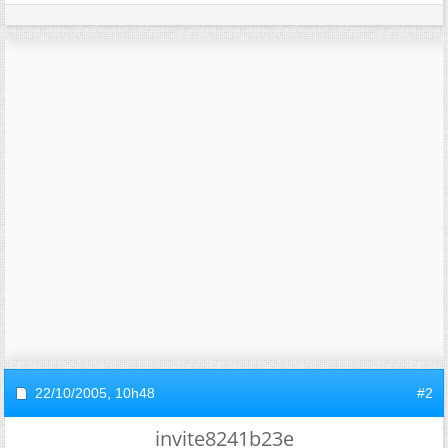
22/10/2005,
10h48
#2
invite8241b23e