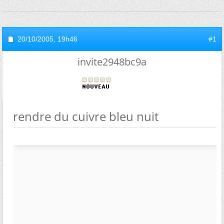
20/10/2005,
19h46
#1
invite2948bc9a
rendre du cuivre bleu nuit