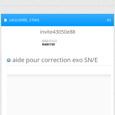
14/11/2005,
17h01
#1
invite43050e88
aide pour correction exo SN/E