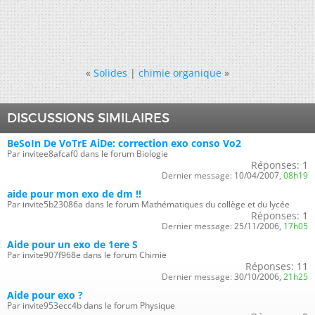
«
Solides
|
chimie organique
»
DISCUSSIONS SIMILAIRES
BeSoIn De VoTrE AiDe: correction exo conso Vo2
Par invitee8afcaf0 dans le forum Biologie
Réponses:
1
Dernier message:
10/04/2007,
08h19
aide pour mon exo de dm !!
Par invite5b23086a dans le forum Mathématiques du collège et du lycée
Réponses:
1
Dernier message:
25/11/2006,
17h05
Aide pour un exo de 1ere S
Par invite907f968e dans le forum Chimie
Réponses:
11
Dernier message:
30/10/2006,
21h25
Aide pour exo ?
Par invite953ecc4b dans le forum Physique