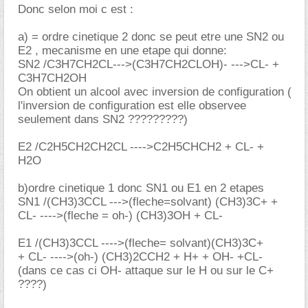
Donc selon moi c est :
a) = ordre cinetique 2 donc se peut etre une SN2 ou
E2 , mecanisme en une etape qui donne:
SN2 /C3H7CH2CL--->(C3H7CH2CLOH)- --->CL- +
C3H7CH2OH
On obtient un alcool avec inversion de configuration (
l'inversion de configuration est elle observee
seulement dans SN2 ?????????)
E2 /C2H5CH2CH2CL ---->C2H5CHCH2 + CL- +
H2O
b)ordre cinetique 1 donc SN1 ou E1 en 2 etapes
SN1 /(CH3)3CCL --->(fleche=solvant) (CH3)3C+ +
CL- ---->(fleche = oh-) (CH3)3OH + CL-
E1 /(CH3)3CCL ---->(fleche= solvant)(CH3)3C+
+ CL- ---->(oh-) (CH3)2CCH2 + H+ + OH- +CL-
(dans ce cas ci OH- attaque sur le H ou sur le C+
????)