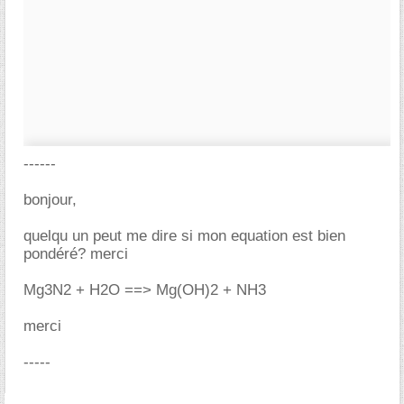
------
bonjour,
quelqu un peut me dire si mon equation est bien
pondéré? merci
Mg3N2 + H2O ==> Mg(OH)2 + NH3
merci
-----