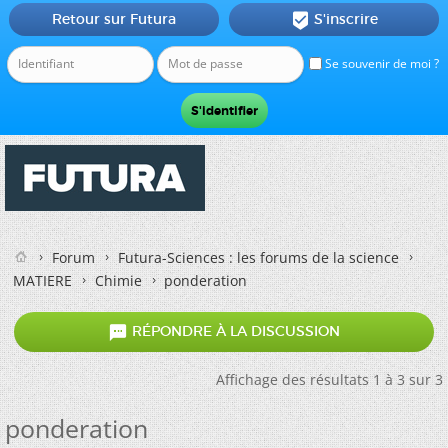
Retour sur Futura
S'inscrire

Se souvenir de moi ?
Forum
Futura-Sciences : les forums de la science
MATIERE
Chimie
ponderation

RÉPONDRE À LA DISCUSSION
Affichage des résultats 1 à 3 sur 3
ponderation