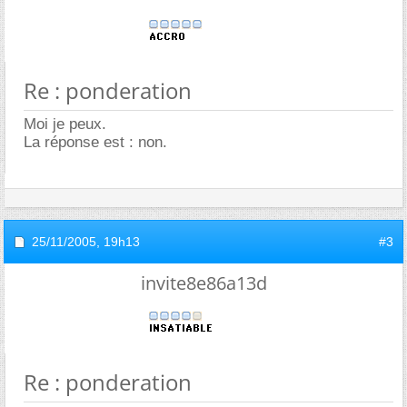
Re : ponderation
Moi je peux.
La réponse est : non.
25/11/2005,
19h13
#3
invite8e86a13d
Re : ponderation