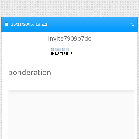
25/11/2005,
18h11
#1
invite7909b7dc
ponderation