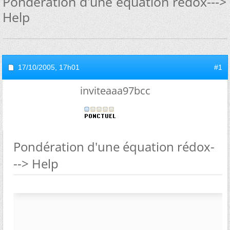
Pondération d'une équation rédox--->
Help
17/10/2005,
17h01
#1
inviteaaa97bcc
Pondération d'une équation rédox-
--> Help