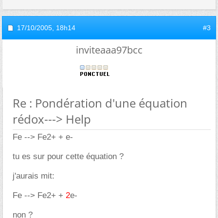
17/10/2005,
18h14
#3
inviteaaa97bcc
Re : Pondération d'une équation
rédox---> Help
Fe --> Fe2+ + e-
tu es sur pour cette équation ?
j'aurais mit:
Fe --> Fe2+ +
2
e-
non ?