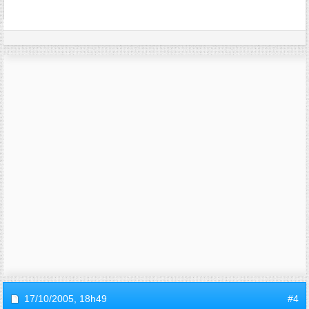
17/10/2005,
18h49
#4