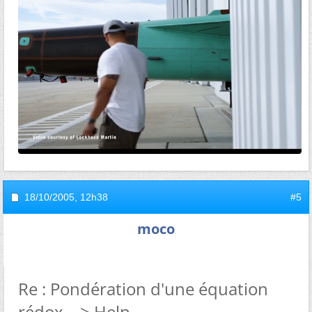
18/10/2005,
12h38
#5
moco
Re : Pondération d'une équation
rédox---> Help