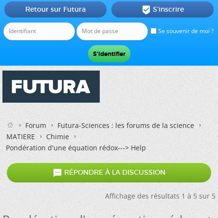
Retour sur Futura
S'inscrire

Se souvenir de moi ?
Forum
Futura-Sciences : les forums de la science
MATIERE
Chimie
Pondération d'une équation rédox---> Help

RÉPONDRE À LA DISCUSSION
Affichage des résultats 1 à 5 sur 5