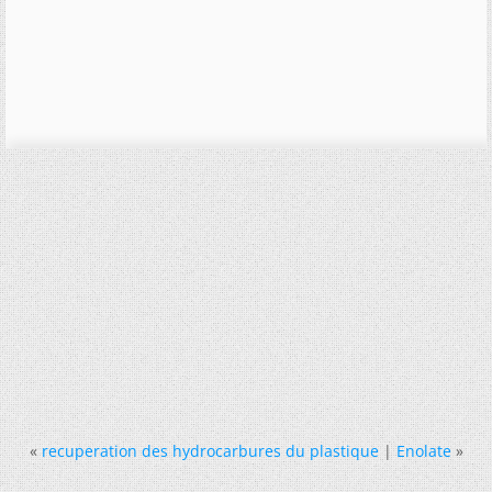
«
recuperation des hydrocarbures du plastique
|
Enolate
»