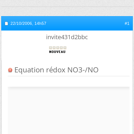
22/10/2006,
14h57
#1
invite431d2bbc
Equation rédox NO3-/NO