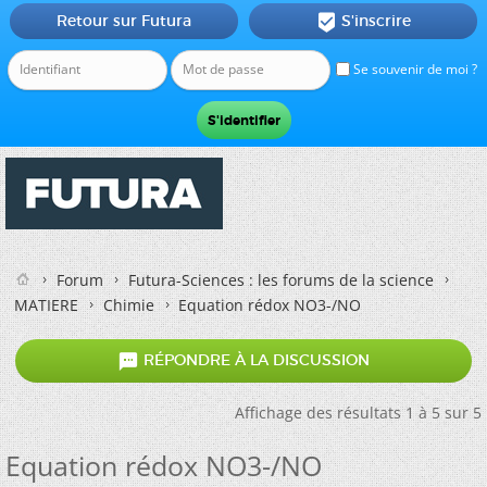
Retour sur Futura
S'inscrire

Se souvenir de moi ?
Forum
Futura-Sciences : les forums de la science
MATIERE
Chimie
Equation rédox NO3-/NO

RÉPONDRE À LA DISCUSSION
Affichage des résultats 1 à 5 sur 5
Equation rédox NO3-/NO