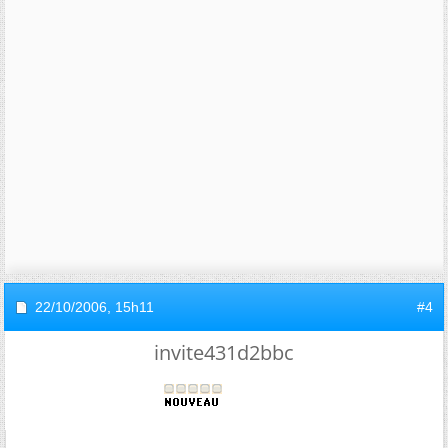
22/10/2006,
15h11
#4
invite431d2bbc