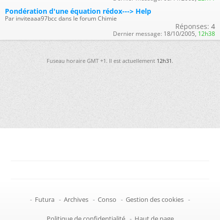
Pondération d'une équation rédox---> Help
Par inviteaaa97bcc dans le forum Chimie
Réponses:
4
Dernier message:
18/10/2005,
12h38
Fuseau horaire GMT +1. Il est actuellement
12h31
.
-
Futura
-
Archives
-
Conso
-
Gestion des cookies
-
Politique de confidentialité
-
Haut de page