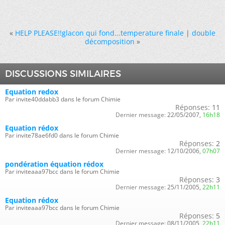
«
HELP PLEASE!!glacon qui fond...temperature finale
|
double
décomposition
»
DISCUSSIONS SIMILAIRES
Equation redox
Par invite40ddabb3 dans le forum Chimie
Réponses:
11
Dernier message:
22/05/2007,
16h18
Equation rédox
Par invite78ae6fd0 dans le forum Chimie
Réponses:
2
Dernier message:
12/10/2006,
07h07
pondération équation rédox
Par inviteaaa97bcc dans le forum Chimie
Réponses:
3
Dernier message:
25/11/2005,
22h11
Equation rédox
Par inviteaaa97bcc dans le forum Chimie
Réponses:
5
Dernier message:
08/11/2005,
22h11