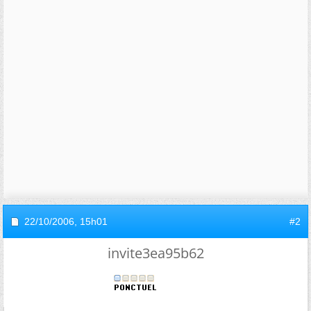
22/10/2006,
15h01
#2
invite3ea95b62