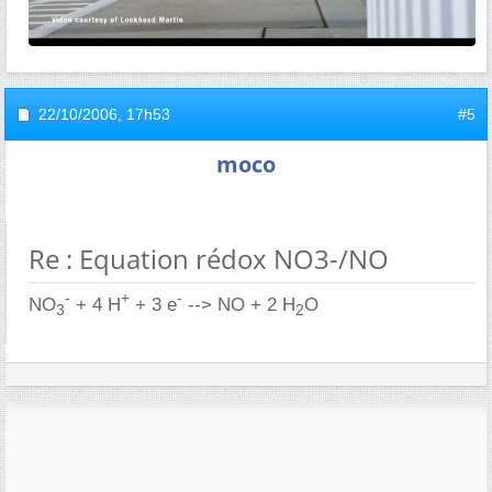
22/10/2006,
17h53
#5
moco
Re : Equation rédox NO3-/NO
-
+
-
NO
+ 4 H
+ 3 e
--> NO + 2 H
O
3
2