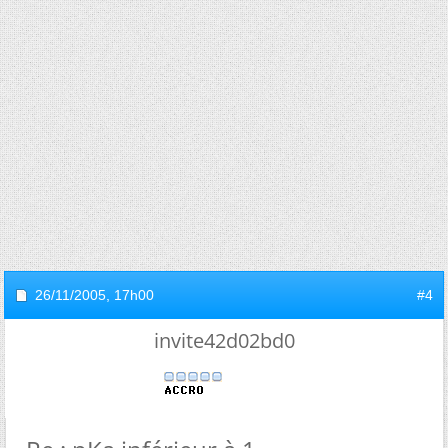
26/11/2005,
17h00
#4
invite42d02bd0