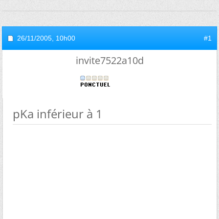
26/11/2005,
10h00
#1
invite7522a10d
pKa inférieur à 1