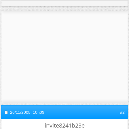
26/11/2005,
10h09
#2
invite8241b23e