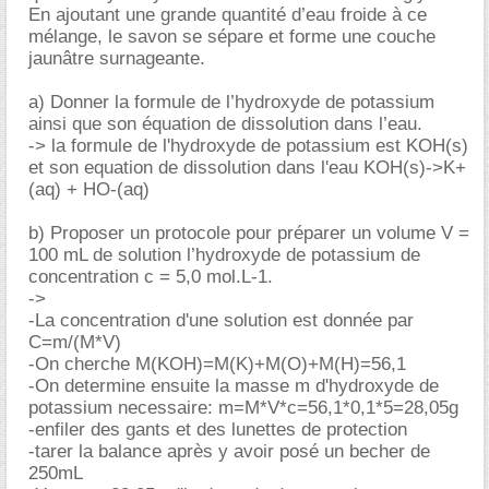
En ajoutant une grande quantité d’eau froide à ce
mélange, le savon se sépare et forme une couche
jaunâtre surnageante.
a) Donner la formule de l’hydroxyde de potassium
ainsi que son équation de dissolution dans l’eau.
-> la formule de l'hydroxyde de potassium est KOH(s)
et son equation de dissolution dans l'eau KOH(s)->K+
(aq) + HO-(aq)
b) Proposer un protocole pour préparer un volume V =
100 mL de solution l’hydroxyde de potassium de
concentration c = 5,0 mol.L-1.
->
-La concentration d'une solution est donnée par
C=m/(M*V)
-On cherche M(KOH)=M(K)+M(O)+M(H)=56,1
-On determine ensuite la masse m d'hydroxyde de
potassium necessaire: m=M*V*c=56,1*0,1*5=28,05g
-enfiler des gants et des lunettes de protection
-tarer la balance après y avoir posé un becher de
250mL