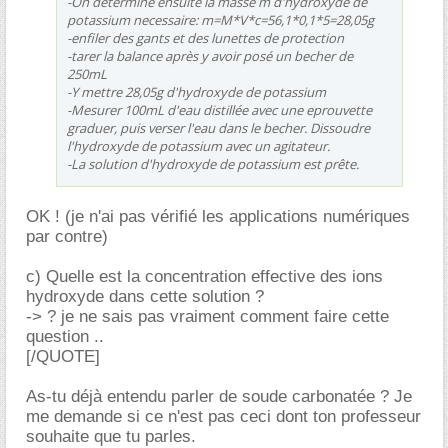
-On determine ensuite la masse m d'hydroxyde de
potassium necessaire: m=M*V*c=56,1*0,1*5=28,05g
-enfiler des gants et des lunettes de protection
-tarer la balance après y avoir posé un becher de
250mL
-Y mettre 28,05g d'hydroxyde de potassium
-Mesurer 100mL d'eau distillée avec une eprouvette
graduer, puis verser l'eau dans le becher. Dissoudre
l'hydroxyde de potassium avec un agitateur.
-La solution d'hydroxyde de potassium est prête.
OK ! (je n'ai pas vérifié les applications numériques
par contre)
c) Quelle est la concentration effective des ions
hydroxyde dans cette solution ?
-> ? je ne sais pas vraiment comment faire cette
question ..
[/QUOTE]
As-tu déjà entendu parler de soude carbonatée ? Je
me demande si ce n'est pas ceci dont ton professeur
souhaite que tu parles.