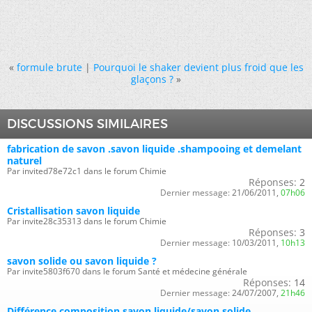
«
formule brute
|
Pourquoi le shaker devient plus froid que les
glaçons ?
»
DISCUSSIONS SIMILAIRES
fabrication de savon .savon liquide .shampooing et demelant
naturel
Par invited78e72c1 dans le forum Chimie
Réponses:
2
Dernier message:
21/06/2011,
07h06
Cristallisation savon liquide
Par invite28c35313 dans le forum Chimie
Réponses:
3
Dernier message:
10/03/2011,
10h13
savon solide ou savon liquide ?
Par invite5803f670 dans le forum Santé et médecine générale
Réponses:
14
Dernier message:
24/07/2007,
21h46
Différence composition savon liquide/savon solide