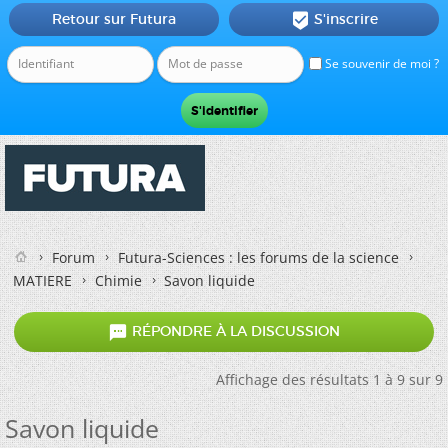
Retour sur Futura
S'inscrire

Se souvenir de moi ?
Forum
Futura-Sciences : les forums de la science
MATIERE
Chimie
Savon liquide

RÉPONDRE À LA DISCUSSION
Affichage des résultats 1 à 9 sur 9
Savon liquide