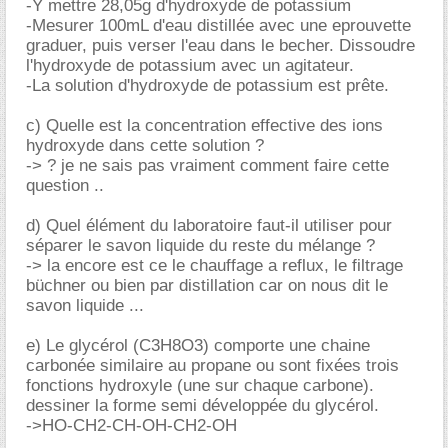
-Y mettre 28,05g d'hydroxyde de potassium
-Mesurer 100mL d'eau distillée avec une eprouvette
graduer, puis verser l'eau dans le becher. Dissoudre
l'hydroxyde de potassium avec un agitateur.
-La solution d'hydroxyde de potassium est prête.
c) Quelle est la concentration effective des ions
hydroxyde dans cette solution ?
-> ? je ne sais pas vraiment comment faire cette
question ..
d) Quel élément du laboratoire faut-il utiliser pour
séparer le savon liquide du reste du mélange ?
-> la encore est ce le chauffage a reflux, le filtrage
büchner ou bien par distillation car on nous dit le
savon liquide ...
e) Le glycérol (C3H8O3) comporte une chaine
carbonée similaire au propane ou sont fixées trois
fonctions hydroxyle (une sur chaque carbone).
dessiner la forme semi développée du glycérol.
->HO-CH2-CH-OH-CH2-OH