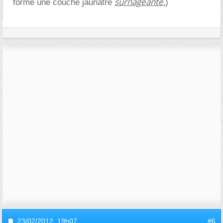
surnageante.
forme une couche jaunâtre
)
23/02/2012,
19h07
#6