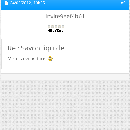
24/02/2012,
10h25
#9
invite9eef4b61
Re : Savon liquide
Merci a vous tous