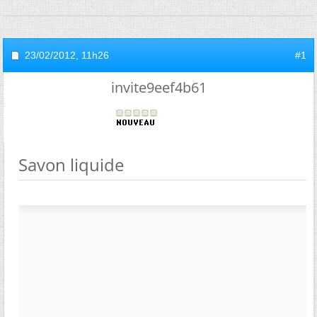
23/02/2012,
11h26
#1
invite9eef4b61
Savon liquide