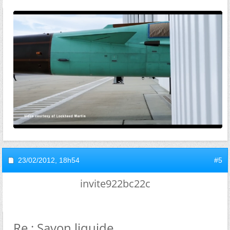
23/02/2012,
18h54
#5
invite922bc22c
Re : Savon liquide