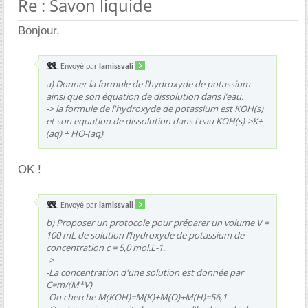
Re : Savon liquide
Bonjour,
Envoyé par
lamissvali
a) Donner la formule de l’hydroxyde de potassium
ainsi que son équation de dissolution dans l’eau.
-> la formule de l'hydroxyde de potassium est KOH(s)
et son equation de dissolution dans l'eau KOH(s)->K+
(aq) + HO-(aq)
OK !
Envoyé par
lamissvali
b) Proposer un protocole pour préparer un volume V =
100 mL de solution l’hydroxyde de potassium de
concentration c = 5,0 mol.L-1.
->
-La concentration d'une solution est donnée par
C=m/(M*V)
-On cherche M(KOH)=M(K)+M(O)+M(H)=56,1