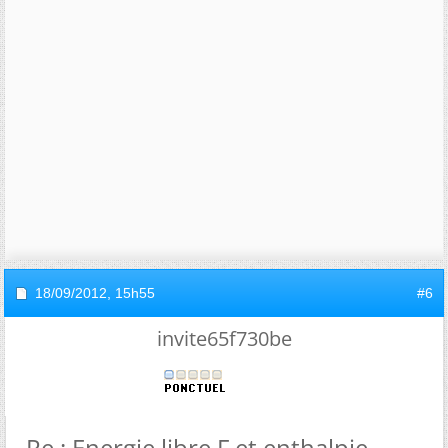
18/09/2012,
15h55
#6
invite65f730be
Re : Energie libre F et enthalpie