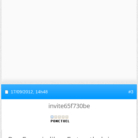
17/09/2012,
14h48
#3
invite65f730be