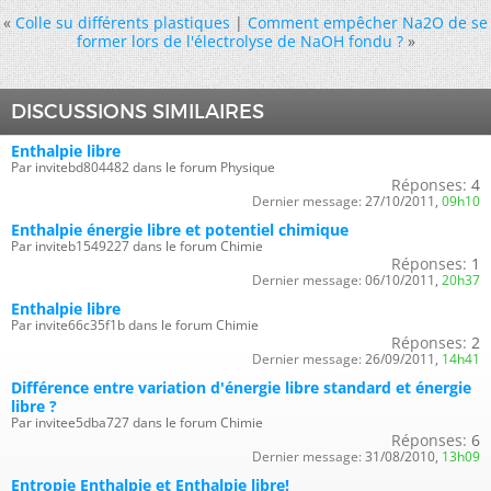
«
Colle su différents plastiques
|
Comment empêcher Na2O de se
former lors de l'électrolyse de NaOH fondu ?
»
DISCUSSIONS SIMILAIRES
Enthalpie libre
Par invitebd804482 dans le forum Physique
Réponses:
4
Dernier message:
27/10/2011,
09h10
Enthalpie énergie libre et potentiel chimique
Par inviteb1549227 dans le forum Chimie
Réponses:
1
Dernier message:
06/10/2011,
20h37
Enthalpie libre
Par invite66c35f1b dans le forum Chimie
Réponses:
2
Dernier message:
26/09/2011,
14h41
Différence entre variation d'énergie libre standard et énergie
libre ?
Par invitee5dba727 dans le forum Chimie
Réponses:
6
Dernier message:
31/08/2010,
13h09
Entropie Enthalpie et Enthalpie libre!