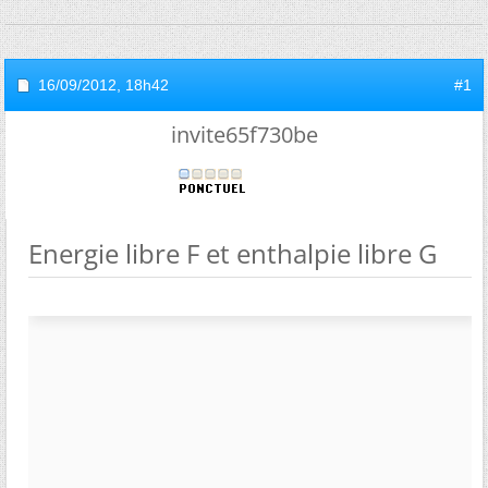
16/09/2012,
18h42
#1
invite65f730be
Energie libre F et enthalpie libre G