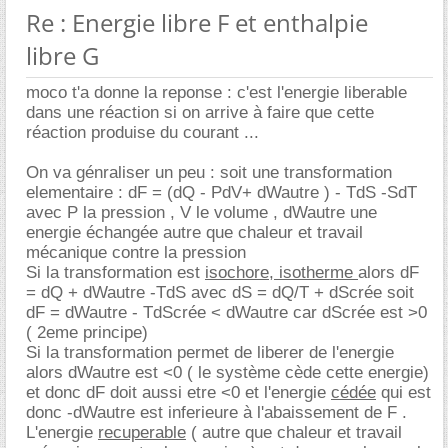
Re : Energie libre F et enthalpie
libre G
moco t'a donne la reponse : c'est l'energie liberable
dans une réaction si on arrive à faire que cette
réaction produise du courant ...
On va génraliser un peu : soit une transformation
elementaire : dF = (dQ - PdV+ dWautre ) - TdS -SdT
avec P la pression , V le volume , dWautre une
energie échangée autre que chaleur et travail
mécanique contre la pression
Si la transformation est
isochore, isotherme
alors dF
= dQ + dWautre -TdS avec dS = dQ/T + dScrée soit
dF = dWautre - TdScrée < dWautre car dScrée est >0
( 2eme principe)
Si la transformation permet de liberer de l'energie
alors dWautre est <0 ( le système cède cette energie)
et donc dF doit aussi etre <0 et l'energie
cédée
qui est
donc -dWautre est inferieure à l'abaissement de F .
L'energie
recuperable
( autre que chaleur et travail