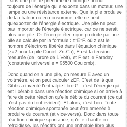
Dans une pile, le phénomène chimique produit
toujours de l'énergie qui s'exporte dans un moteur, une
lampe ou une résistance externe. Que la pile produise
de la chaleur ou en consomme, elle ne peut
qu'exporter de l'énergie électrique. Une pile ne peut
pas importer de l'énergie électrique, car ce ne serait
plus une pile. Or l'énergie électrique produite par une
pile se calcule par la formule : z*E*F, où z est le
nombre d'électrons libérés dans l'équation chimique
(z=2 pour la pile Daniell Zn-Cu), E est la tension
mesurée (de l'ordre de 1 Volt), et F est le Faraday
(constante universelle = 96500 Coulomb).
Donc quand on a une pile, on mesure E avec un
voltmètre, et on peut calculer zEF. C’est de là que
Gibbs a inventé l'enthalpie libre G : c'est l'énergie qui
est libérable dans une réaction chimique si on arrive à
faire de cette réaction qu'elle débite du courant (ce qui
n'est pas du tout évident). Et alors, c'est bon. Toute
réaction chimique spontanée peut être amenée à
produire du courant (et vice-versa). Donc dans toute
réaction chimique spontanée, qu'elle chauffe ou
refroidisse, les réactifs ont une enthalpie libre plus