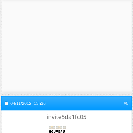
04/11/2012,
13h36
#5
invite5da1fc05