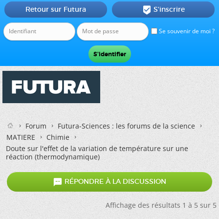
Retour sur Futura
S'inscrire

Se souvenir de moi ?
Forum
Futura-Sciences : les forums de la science
MATIERE
Chimie
Doute sur l'effet de la variation de température sur une
réaction (thermodynamique)

RÉPONDRE À LA DISCUSSION
Affichage des résultats 1 à 5 sur 5