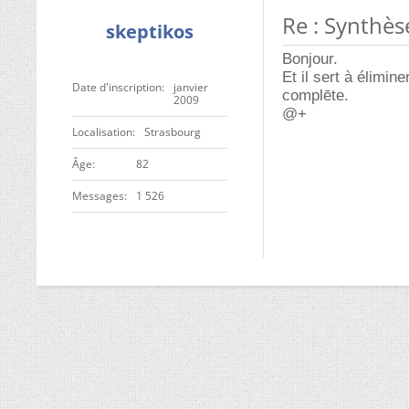
Re : Synthès
skeptikos
Bonjour.
Et il sert à élimin
Date d'inscription
janvier
complēte.
2009
@+
Localisation
Strasbourg
ge
82
Messages
1 526