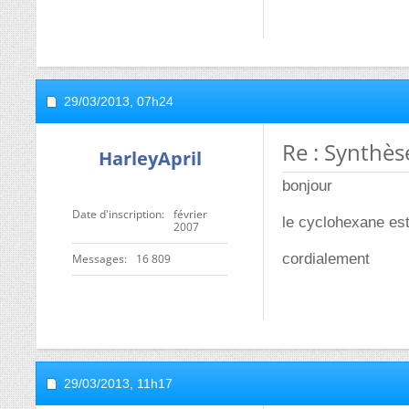
29/03/2013,
07h24
Re : Synthès
HarleyApril
bonjour
Date d'inscription
février
le cyclohexane est
2007
cordialement
Messages
16 809
29/03/2013,
11h17