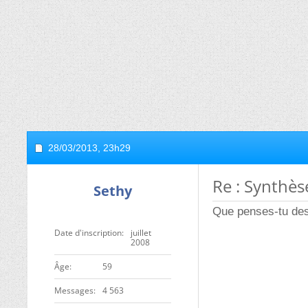
28/03/2013,
23h29
Re : Synthès
Sethy
Que penses-tu des t
Date d'inscription
juillet
2008
ge
59
Messages
4 563