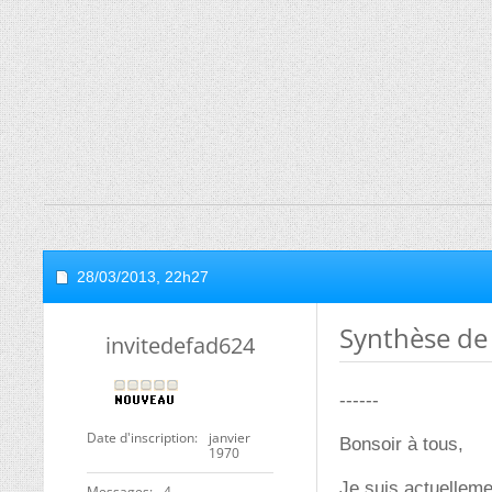
28/03/2013,
22h27
Synthèse de
invitedefad624
------
Date d'inscription
janvier
Bonsoir à tous,
1970
Je suis actuelleme
Messages
4