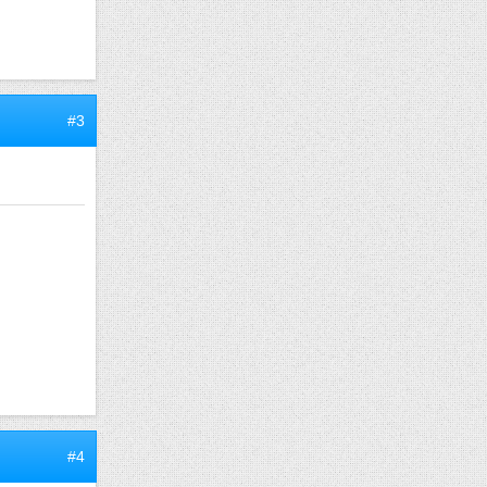
#3
#4