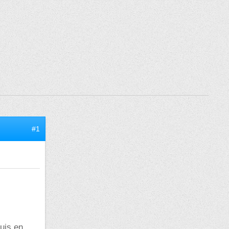
#1
uis en