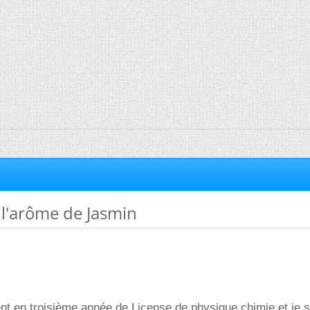
 l'arôme de Jasmin
nt en troisième année de License de physique chimie et je s