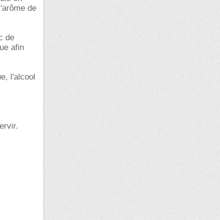
l'arôme de
c de
que afin
, l'alcool
ervir.