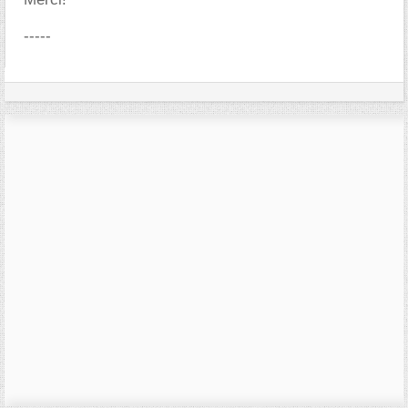
-----