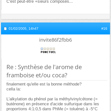
C'est peut-être +sieurs composés...
01/02/2005,
14h47
#16
invite86f2fbb6
Re : Synthèse de l'arome de
framboise et/ou coca?
finalement qu'elle est la bonne méthode?
cella la:
L'alkylation du phénol par la méthylvinylcétone (=
buténone) en présence d'acide sulfurique dans les
proportions 4:1:0,5 dans PhMe (= toluène) à -5°C