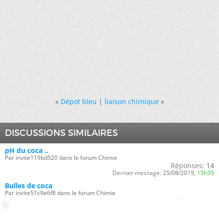
«
Dépot bleu
|
liaison chimique
»
DISCUSSIONS SIMILAIRES
pH du coca ..
Par invite119bd520 dans le forum Chimie
Réponses:
14
Dernier message:
25/08/2019,
15h35
Bulles de coca
Par invite51c9e6f8 dans le forum Chimie
Réponses:
5
Dernier message:
23/12/2008,
08h08