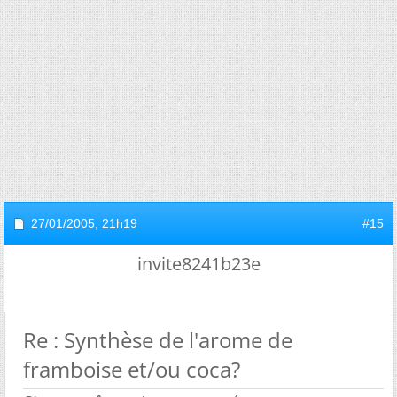
27/01/2005,
21h19
#15
invite8241b23e
Re : Synthèse de l'arome de
framboise et/ou coca?