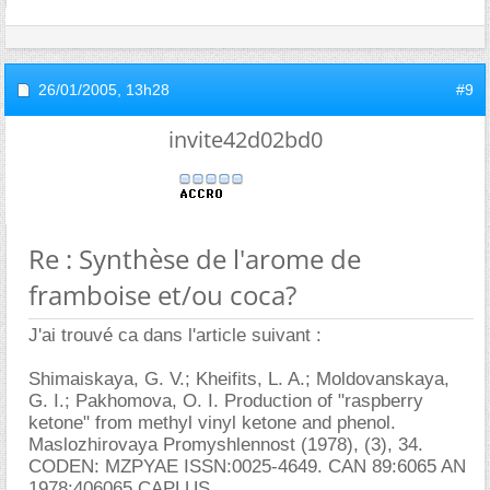
26/01/2005,
13h28
#9
invite42d02bd0
Re : Synthèse de l'arome de
framboise et/ou coca?
J'ai trouvé ca dans l'article suivant :
Shimaiskaya, G. V.; Kheifits, L. A.; Moldovanskaya,
G. I.; Pakhomova, O. I. Production of "raspberry
ketone" from methyl vinyl ketone and phenol.
Maslozhirovaya Promyshlennost (1978), (3), 34.
CODEN: MZPYAE ISSN:0025-4649. CAN 89:6065 AN
1978:406065 CAPLUS