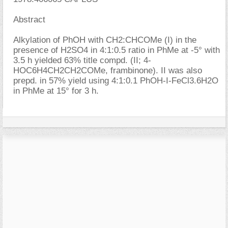
Abstract
Alkylation of PhOH with CH2:CHCOMe (I) in the
presence of H2SO4 in 4:1:0.5 ratio in PhMe at -5° with
3.5 h yielded 63% title compd. (II; 4-
HOC6H4CH2CH2COMe, frambinone). II was also
prepd. in 57% yield using 4:1:0.1 PhOH-I-FeCl3.6H2O
in PhMe at 15° for 3 h.