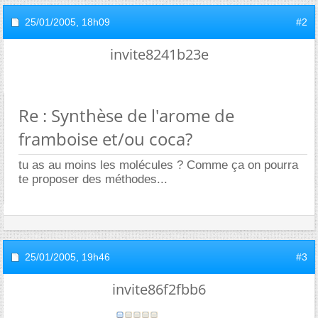
25/01/2005,
18h09
#2
invite8241b23e
Re : Synthèse de l'arome de
framboise et/ou coca?
tu as au moins les molécules ? Comme ça on pourra
te proposer des méthodes...
25/01/2005,
19h46
#3
invite86f2fbb6