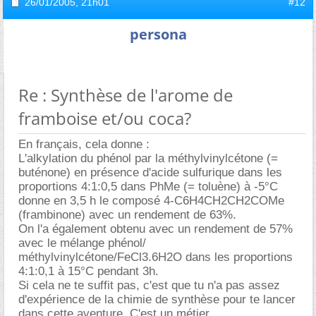
26/01/2005,
21h01
#12
persona
Re : Synthèse de l'arome de
framboise et/ou coca?
En français, cela donne :
L'alkylation du phénol par la méthylvinylcétone (=
buténone) en présence d'acide sulfurique dans les
proportions 4:1:0,5 dans PhMe (= toluène) à -5°C
donne en 3,5 h le composé 4-C6H4CH2CH2COMe
(frambinone) avec un rendement de 63%.
On l'a également obtenu avec un rendement de 57%
avec le mélange phénol/
méthylvinylcétone/FeCl3.6H2O dans les proportions
4:1:0,1 à 15°C pendant 3h.
Si cela ne te suffit pas, c'est que tu n'a pas assez
d'expérience de la chimie de synthèse pour te lancer
dans cette aventure. C'est un métier...