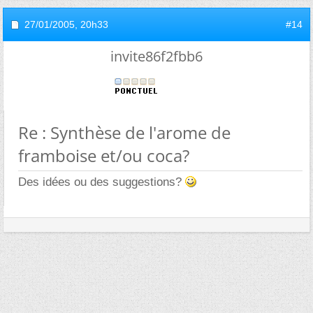
27/01/2005,
20h33
#14
invite86f2fbb6
Re : Synthèse de l'arome de
framboise et/ou coca?
Des idées ou des suggestions?