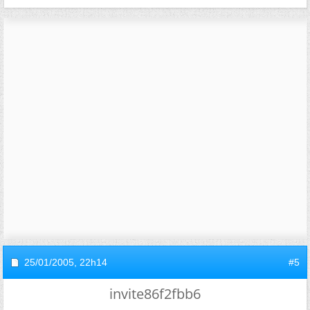
25/01/2005,
22h14
#5
invite86f2fbb6