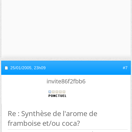
25/01/2005,
23h09
#7
invite86f2fbb6
Re : Synthèse de l'arome de
framboise et/ou coca?