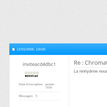
12/01/2006,
13h30
Re : Chroma
inviteacd4dbc1
La ninhydrine nou
Date d'inscription
janvier
1970
Messages
5