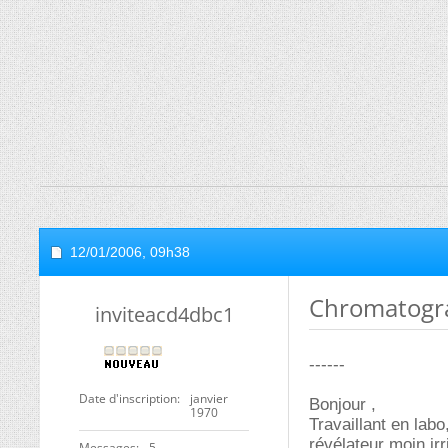
12/01/2006,
09h38
Chromatogra
inviteacd4dbc1
------
Date d'inscription
janvier
Bonjour ,
1970
Travaillant en labo
révélateur moin ir
Messages
5