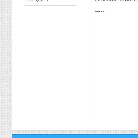
-----