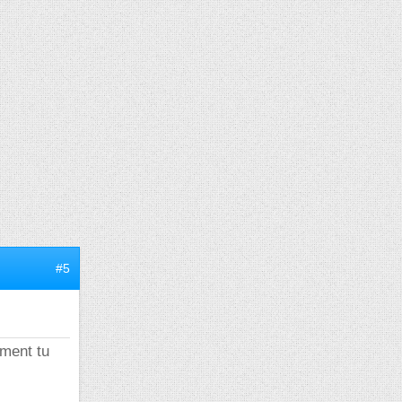
#5
ement tu