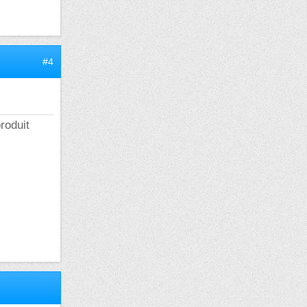
#4
roduit