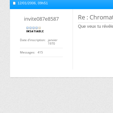
12/01/2006,
09h51
Re : Chroma
invite087e8587
Que veux tu révéle
Date d'inscription
janvier
1970
Messages
415