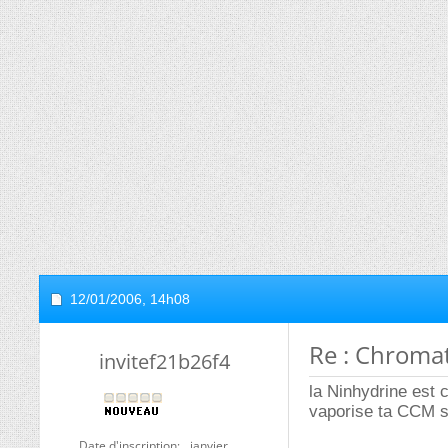
12/01/2006,
14h08
Re : Chroma
invitef21b26f4
la Ninhydrine est 
vaporise ta CCM so
Date d'inscription
janvier