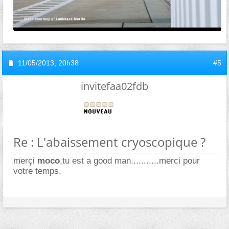
11/05/2013,
20h38
#5
invitefaa02fdb
Re : L'abaissement cryoscopique ?
merçi
moco
,tu est a good man...........merci pour
votre temps.