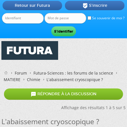
Retour sur Futura
S'inscrire

Se souvenir de moi ?
Forum
Futura-Sciences : les forums de la science
MATIERE
Chimie
L'abaissement cryoscopique ?

RÉPONDRE À LA DISCUSSION
Affichage des résultats 1 à 5 sur 5
L'abaissement cryoscopique ?