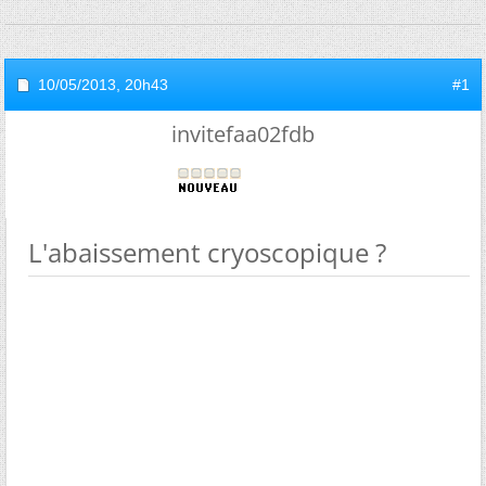
10/05/2013,
20h43
#1
invitefaa02fdb
L'abaissement cryoscopique ?