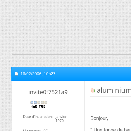
16/02/2006,
10h27
aluminiu
invite0f7521a9
------
Date d'inscription
janvier
Bonjour,
1970
" Une tonne de bau
Messages
97