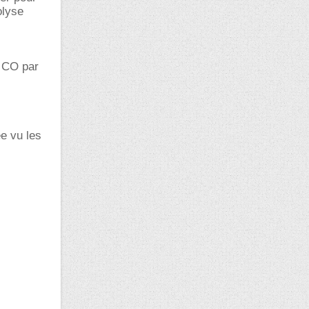
olyse
 CO par
e vu les