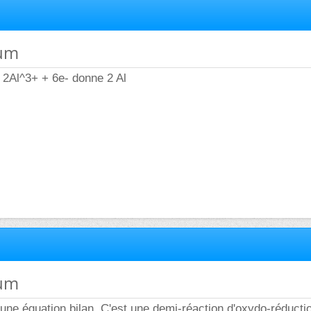
ium
t 2Al^3+ + 6e- donne 2 Al
ium
 une équation bilan. C'est une demi-réaction d'oxydo-réducti