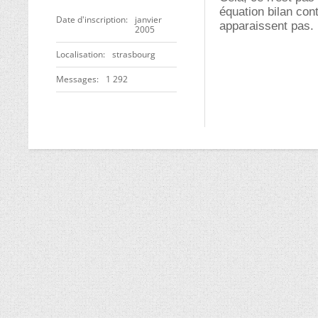
équation bilan con
Date d'inscription
janvier
apparaissent pas.
2005
Localisation
strasbourg
Messages
1 292