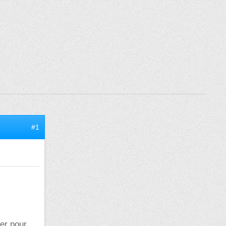
#1
er pour