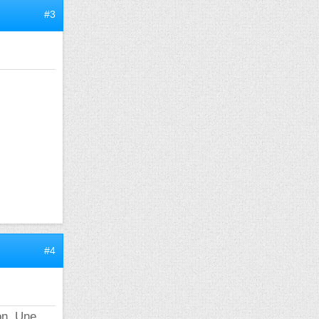
#3
#4
on. Une