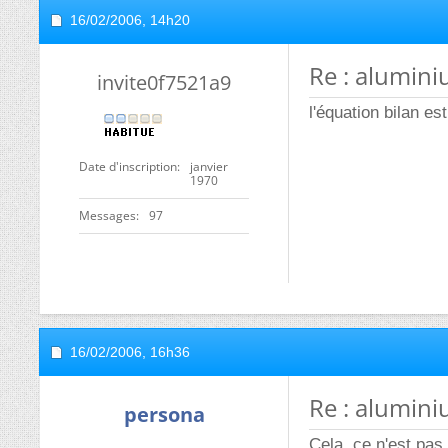
16/02/2006,
14h20
Re : alumin
invite0f7521a9
l'équation bilan es
Date d'inscription
janvier
1970
Messages
97
16/02/2006,
16h36
Re : alumin
persona
Cela, ce n'est pas