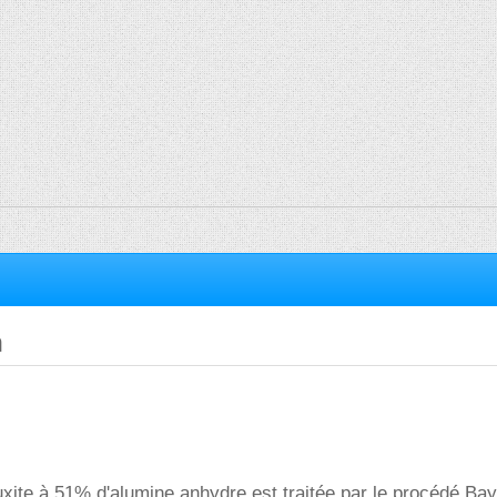
m
xite à 51% d'alumine anhydre est traitée par le procédé Bay