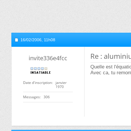
16/02/2006,
11h08
Re : alumin
invite336e4fcc
Quelle est l'équat
Avec ca, tu remon
Date d'inscription
janvier
1970
Messages
306