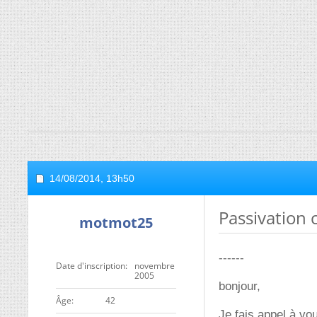
14/08/2014,
13h50
Passivation
motmot25
------
Date d'inscription
novembre
2005
bonjour,
ge
42
Je fais appel à vo