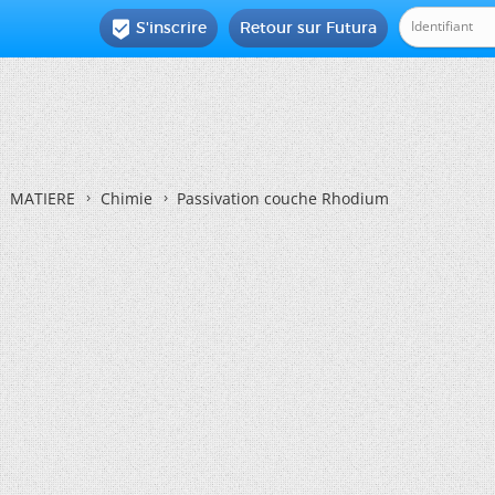
S'inscrire
Retour sur Futura

MATIERE
Chimie
Passivation couche Rhodium