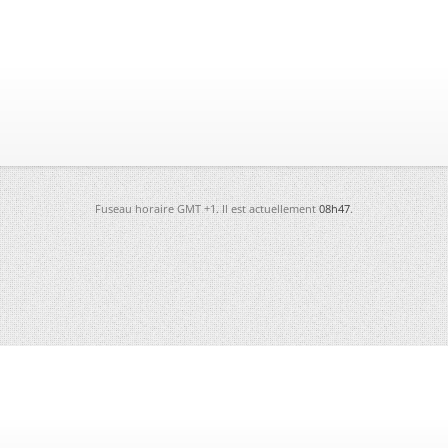
Fuseau horaire GMT +1. Il est actuellement
08h47
.