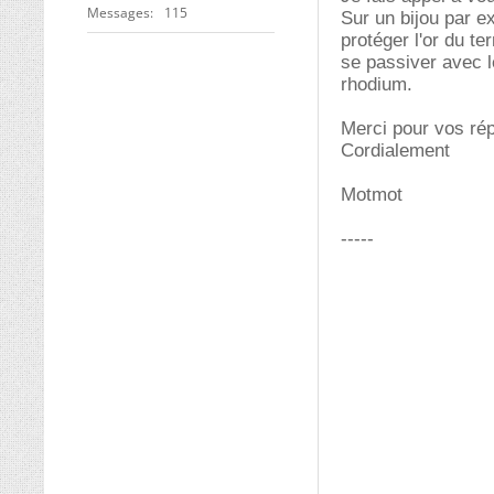
Messages
115
Sur un bijou par e
protéger l'or du t
se passiver avec l
rhodium.
Merci pour vos ré
Cordialement
Motmot
-----