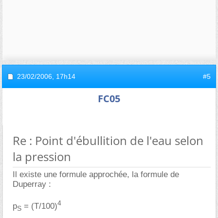
23/02/2006,
17h14
#5
FC05
Re : Point d'ébullition de l'eau selon
la pression
Il existe une formule approchée, la formule de
Duperray :
4
p
= (T/100)
S