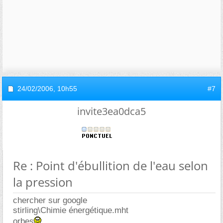
24/02/2006,
10h55
#7
invite3ea0dca5
Re : Point d'ébullition de l'eau selon
la pression
chercher sur google
stirling\Chimie énergétique.mht
orbes