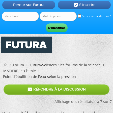
Retour sur Futura
S'inscrire

Se souvenir de moi ?
Forum
Futura-Sciences : les forums de la science
MATIERE
Chimie
Point d'ébullition de l'eau selon la pression

RÉPONDRE À LA DISCUSSION
Affichage des résultats 1 à 7 sur 7