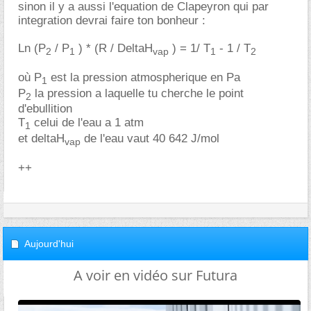
sinon il y a aussi l'equation de Clapeyron qui par
integration devrai faire ton bonheur :
Ln (P
/ P
) * (R / DeltaH
) = 1/ T
- 1 / T
2
1
vap
1
2
où P
est la pression atmospherique en Pa
1
P
la pression a laquelle tu cherche le point
2
d'ebullition
T
celui de l'eau a 1 atm
1
et deltaH
de l'eau vaut 40 642 J/mol
vap
++
Aujourd'hui
A voir en vidéo sur Futura