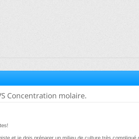
VS Concentration molaire.
tes!
ogiste et je dois préparer un milieu de culture très compliqué 