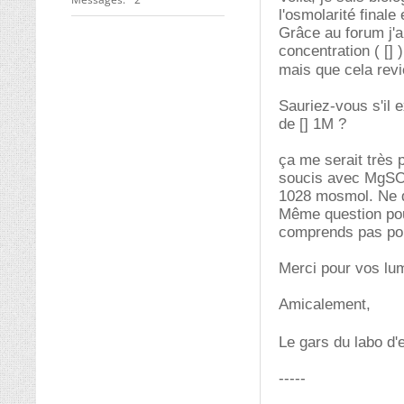
l'osmolarité finale
Grâce au forum j'a
concentration ( [] 
mais que cela revi
Sauriez-vous s'il 
de [] 1M ?
ça me serait très p
soucis avec MgSO4
1028 mosmol. Ne d
Même question pou
comprends pas pou
Merci pour vos lu
Amicalement,
Le gars du labo d'
-----