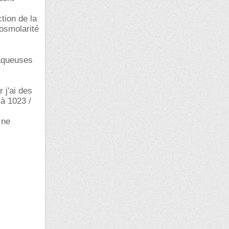
tion de la
'osmolarité
 aqueuses
 j'ai des
à 1023 /
 ne