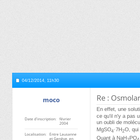
04/12/2014,
11h30
Re : Osmolar
moco
En effet, une sol
ce qu'il n'y a pas 
Date d'inscription
février
un oubli de moléc
2004
MgSO
·7H
O, qui
4
2
Localisation
Entre Lausanne
Quant à NaH
PO
et Genève, en
2
4