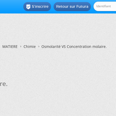
S'inscrire
Retour sur Futura

MATIERE
Chimie
Osmolarité VS Concentration molaire.
re.