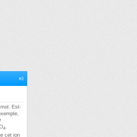
#2
mol. Est-
 exemple,
e
SO
.
4
e cet ion