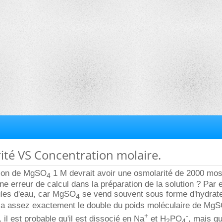
ité VS Concentration molaire.
ution de MgSO
1 M devrait avoir une osmolarité de 2000 mos
4
une erreur de calcul dans la préparation de la solution ? Par
ules d'eau, car MgSO
se vend souvent sous forme d'hydrat
4
 a assez exactement le double du poids moléculaire de Mg
+
-
, il est probable qu'il est dissocié en Na
et H
PO
, mais qu
2
4