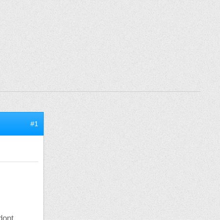
#1
dont