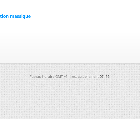
ration massique
Fuseau horaire GMT +1. Il est actuellement
07h19
.