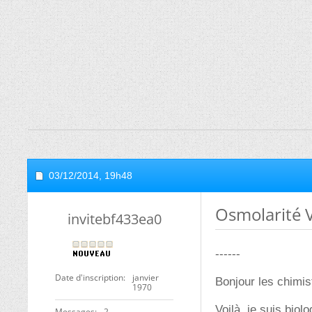
03/12/2014,
19h48
Osmolarité 
invitebf433ea0
------
Date d'inscription
janvier
Bonjour les chimis
1970
Voilà, je suis biol
Messages
2