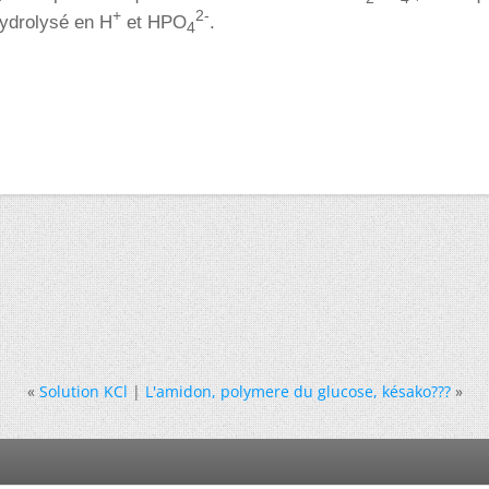
+
2-
hydrolysé en H
et HPO
.
4
«
Solution KCl
|
L'amidon, polymere du glucose, késako???
»