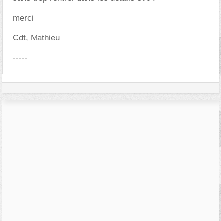
merci
Cdt, Mathieu
-----