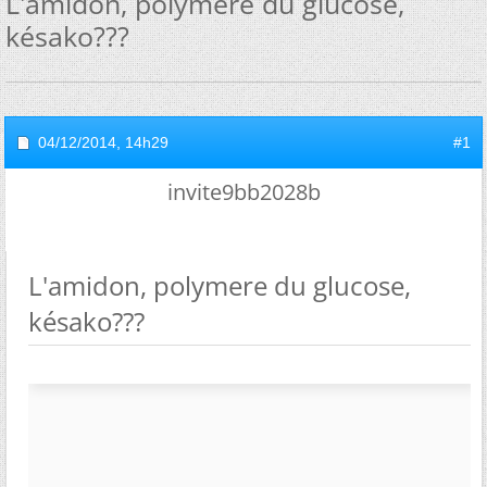
L'amidon, polymere du glucose,
késako???
04/12/2014,
14h29
#1
invite9bb2028b
L'amidon, polymere du glucose,
késako???