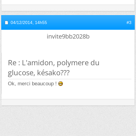
04/12/2014,
14h55
#3
invite9bb2028b
Re : L'amidon, polymere du
glucose, késako???
Ok, merci beaucoup !