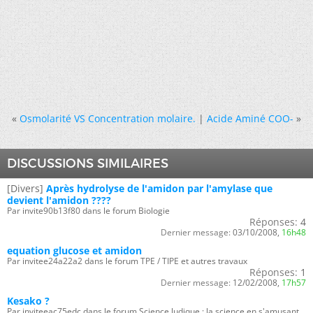
«
Osmolarité VS Concentration molaire.
|
Acide Aminé COO-
»
DISCUSSIONS SIMILAIRES
[Divers]
Après hydrolyse de l'amidon par l'amylase que
devient l'amidon ????
Par invite90b13f80 dans le forum Biologie
Réponses:
4
Dernier message:
03/10/2008,
16h48
equation glucose et amidon
Par invitee24a22a2 dans le forum TPE / TIPE et autres travaux
Réponses:
1
Dernier message:
12/02/2008,
17h57
Kesako ?
Par inviteeac75edc dans le forum Science ludique : la science en s'amusant