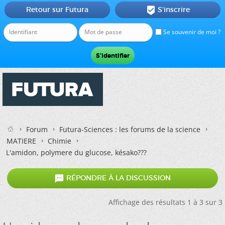
Retour sur Futura
S'inscrire

Se souvenir de moi ?
Forum
Futura-Sciences : les forums de la science
MATIERE
Chimie
L'amidon, polymere du glucose, késako???

RÉPONDRE À LA DISCUSSION
Affichage des résultats 1 à 3 sur 3