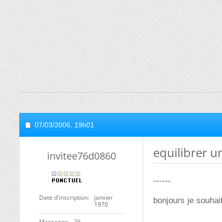
07/03/2006,
19h01
equilibrer u
invitee76d0860
------
Date d'inscription
janvier
bonjours je souhait
1970
Messages
26