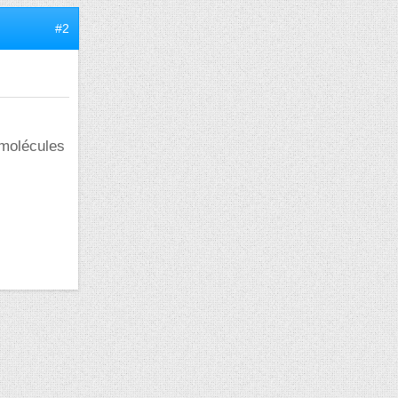
#2
 molécules