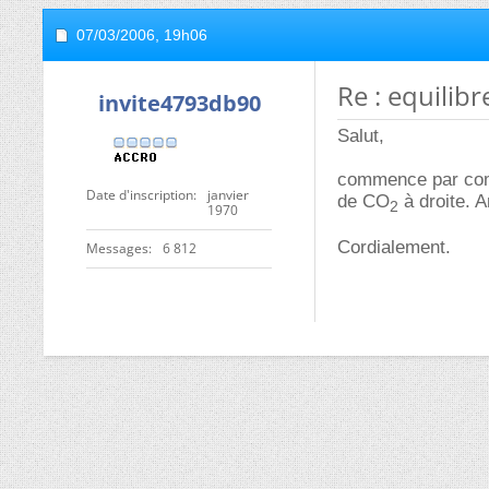
07/03/2006,
19h06
Re : equilib
invite4793db90
Salut,
commence par comp
Date d'inscription
janvier
de CO
à droite. A
2
1970
Cordialement.
Messages
6 812