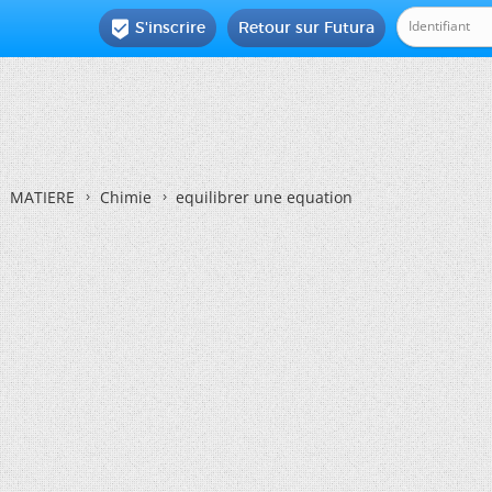
S'inscrire
Retour sur Futura

MATIERE
Chimie
equilibrer une equation