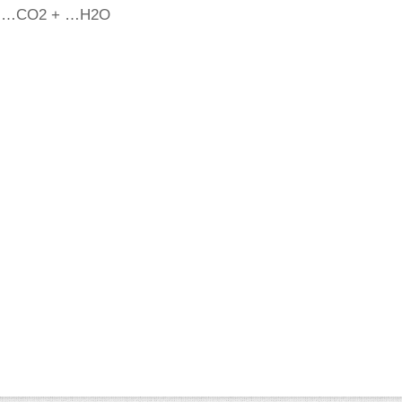
= …CO2 + …H2O