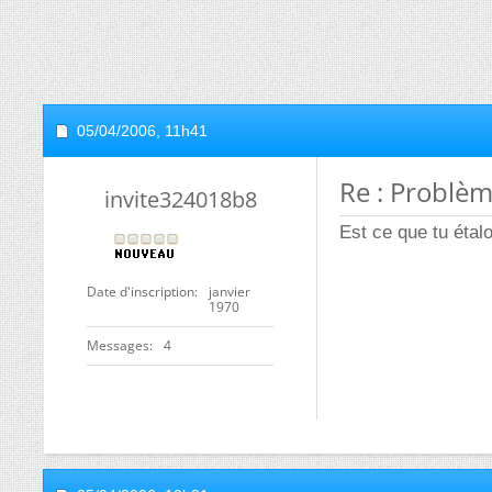
05/04/2006,
11h41
Re : Problè
invite324018b8
Est ce que tu étal
Date d'inscription
janvier
1970
Messages
4