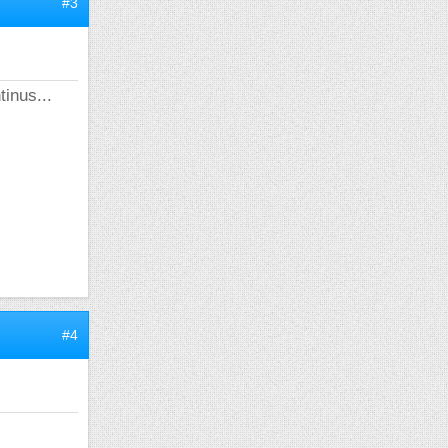
#3
inus...
#4