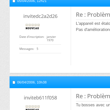
05/04/2006,
12h21
Re : Problè
invitedc2a2d26
L'appareil est éta
Pas d'amélioration
Date d'inscription
janvier
1970
Messages
5
06/04/2006,
10h38
Re : Problè
inviteb611f058
Tu bosses avec u