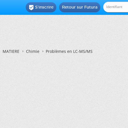
S'inscrire
Retour sur Futura

MATIERE
Chimie
Problèmes en LC-MS/MS