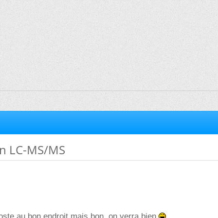
en LC-MS/MS
poste au bon endroit mais bon, on verra bien