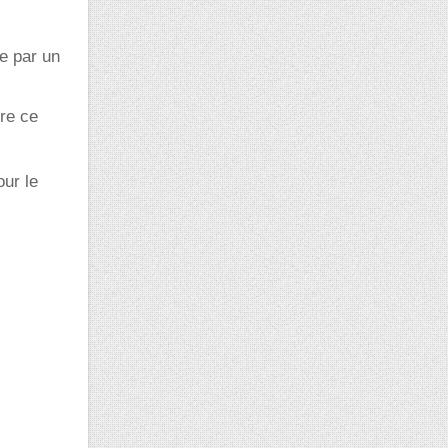
e par un
dre ce
our le