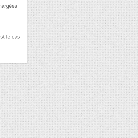
chargées
est le cas