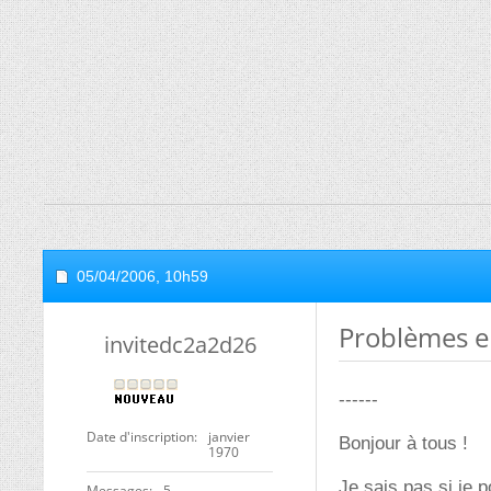
05/04/2006,
10h59
Problèmes 
invitedc2a2d26
------
Date d'inscription
janvier
Bonjour à tous !
1970
Je sais pas si je 
Messages
5