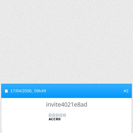
17/04/2006,
09h49
#2
invite4021e8ad