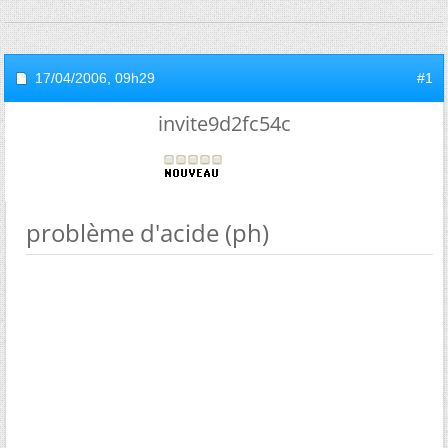
17/04/2006,
09h29
#1
invite9d2fc54c
problème d'acide (ph)