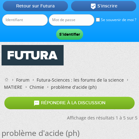
Retour sur Futura
S'inscrire

Se souvenir de moi ?
Forum
Futura-Sciences : les forums de la science
MATIERE
Chimie
problème d'acide (ph)

RÉPONDRE À LA DISCUSSION
Affichage des résultats 1 à 5 sur 5
problème d'acide (ph)