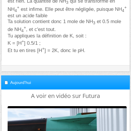
est rien. La quantité de NH
qui se transforme en
3
+
+
NH
est infime. Elle peut être négligée, puisque NH
4
4
est un acide faible
Ta solution contient donc 1 mole de NH
et 0.5 mole
3
+
de NH
, et c'est tout.
4
Tu appliques la définition de K, soit :
+
K = [H
] 0.5/1 ;
+
Et tu en tires [H
] = 2K, donc le pH.
Aujourd'hui
A voir en vidéo sur Futura