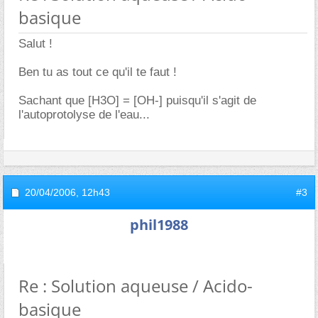
basique
Salut !
Ben tu as tout ce qu'il te faut !
Sachant que [H3O] = [OH-] puisqu'il s'agit de
l'autoprotolyse de l'eau...
20/04/2006,
12h43
#3
phil1988
Re : Solution aqueuse / Acido-
basique