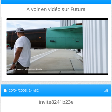
A voir en vidéo sur Futura
20/04/2006,
14h52
#5
invite8241b23e