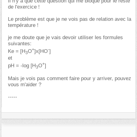
Il n'y a que cette question qui me bloque pour le reste
de l'exercice !
Le problème est que je ne vois pas de relation avec la
température !
je me doute que je vais devoir utiliser les formules
suivantes:
+
-
Ke = [H
O
]x[HO
]
3
et
+
pH = -log [H
O
]
3
Mais je vois pas comment faire pour y arriver, pouvez
vous m'aider ?
-----