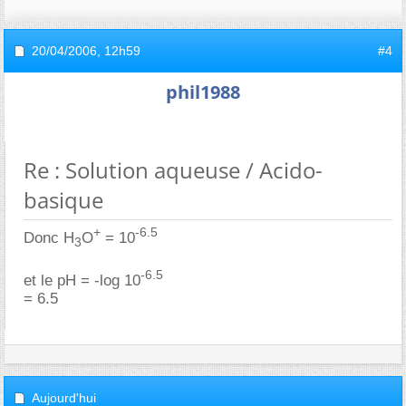
20/04/2006,
12h59
#4
phil1988
Re : Solution aqueuse / Acido-
basique
+
-6.5
Donc H
O
= 10
3
-6.5
et le pH = -log 10
= 6.5
Aujourd'hui