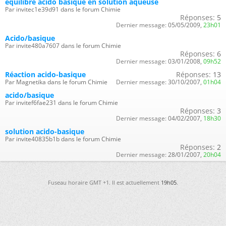
équilibre acido basique en solution aqueuse
Par invitec1e39d91 dans le forum Chimie
Réponses:
5
Dernier message:
05/05/2009,
23h01
Acido/basique
Par invite480a7607 dans le forum Chimie
Réponses:
6
Dernier message:
03/01/2008,
09h52
Réaction acido-basique
Réponses:
13
Par Magnetika dans le forum Chimie
Dernier message:
30/10/2007,
01h04
acido/basique
Par invitef6fae231 dans le forum Chimie
Réponses:
3
Dernier message:
04/02/2007,
18h30
solution acido-basique
Par invite40835b1b dans le forum Chimie
Réponses:
2
Dernier message:
28/01/2007,
20h04
Fuseau horaire GMT +1. Il est actuellement
19h05
.