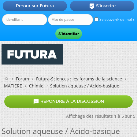
Retour sur Futura
S'inscrire

Se souvenir de moi ?
Forum
Futura-Sciences : les forums de la science
MATIERE
Chimie
Solution aqueuse / Acido-basique

RÉPONDRE À LA DISCUSSION
Affichage des résultats 1 à 5 sur 5
Solution aqueuse / Acido-basique