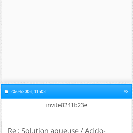
20/04/2006,
11h03
#2
invite8241b23e
Re : Solution aqueuse / Acido-