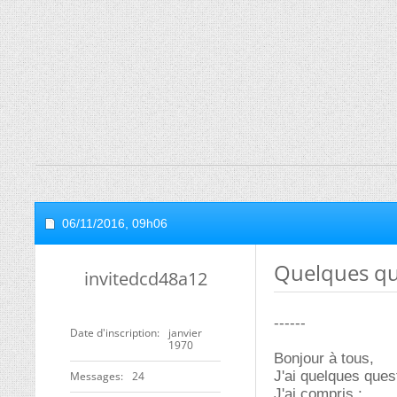
06/11/2016,
09h06
Quelques qu
invitedcd48a12
------
Date d'inscription
janvier
1970
Bonjour à tous,
J'ai quelques ques
Messages
24
J'ai compris :