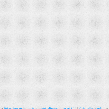
«
Réaction quinine/colorant alimentaire et UV
|
Cristallographie
»