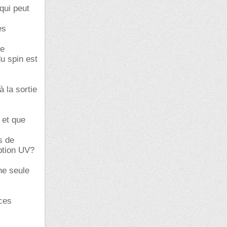
qui peut
es
ne
du spin est
 la sortie
 et que
s de
rption UV?
ne seule
 ces