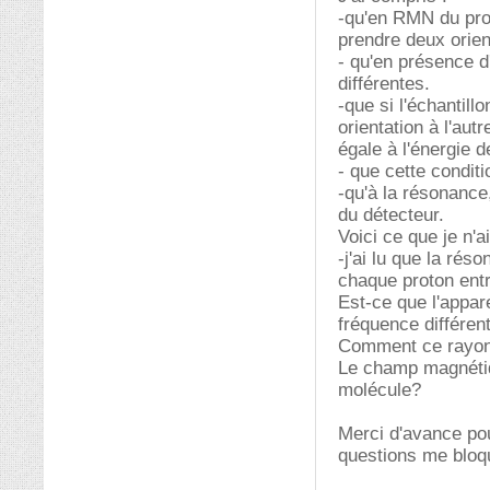
-qu'en RMN du pro
prendre deux orien
- qu'en présence 
différentes.
-que si l'échantil
orientation à l'aut
égale à l'énergie 
- que cette condit
-qu'à la résonance
du détecteur.
Voici ce que je n'a
-j'ai lu que la r
chaque proton entr
Est-ce que l'appar
fréquence différen
Comment ce rayonne
Le champ magnétiq
molécule?
Merci d'avance pou
questions me bloq