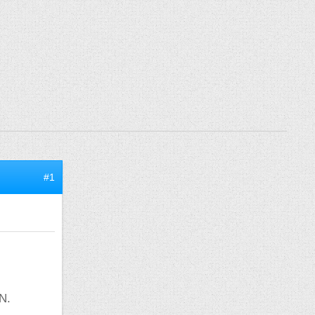
#1
N.