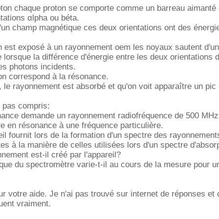
ton chaque proton se comporte comme un barreau aimanté 
tations αlpha ou béta.
d'un champ magnétique ces deux orientations ont des énergi
lon est exposé à un rayonnement oem les noyaux sautent d'u
re lorsque la différence d'énergie entre les deux orientations 
des photons incidents.
ion correspond à la résonance.
, le rayonnement est absorbé et qu'on voit apparaître un pic à
i pas compris:
ésonance demande un rayonnement radiofréquence de 500 MHz
e en résonance à une fréquence particulière.
eil fournit lors de la formation d'un spectre des rayonnement
tes à la manière de celles utilisées lors d'un spectre d'abso
ment est-il créé par l'appareil?
ue du spectromètre varie-t-il au cours de la mesure pour u
r votre aide. Je n'ai pas trouvé sur internet de réponses et
uent vraiment.