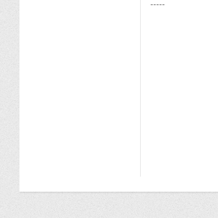
-----