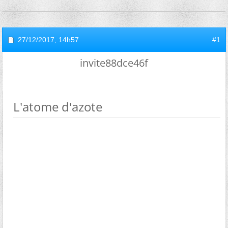
27/12/2017,
14h57
#1
invite88dce46f
L'atome d'azote