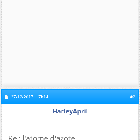
27/12/2017,
17h14
#2
HarleyApril
Re : l'atome d'azote