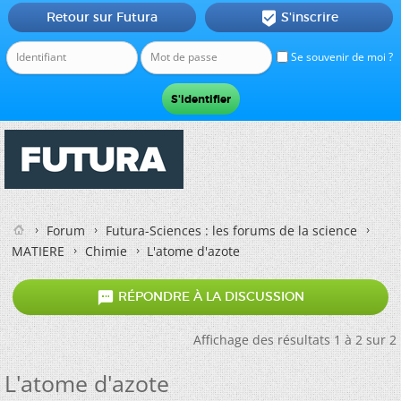
Retour sur Futura
S'inscrire

Se souvenir de moi ?
Forum
Futura-Sciences : les forums de la science
MATIERE
Chimie
L'atome d'azote

RÉPONDRE À LA DISCUSSION
Affichage des résultats 1 à 2 sur 2
L'atome d'azote