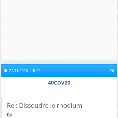
24/11/2020,
14h42
#6
40CDV20
Re : Dissoudre le rhodium
Bjr,