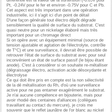
différentie est la valeur de la surtension (-0.05V pour
Pt, -0.24V pour le fer et environ -0.75V pour C et Pb.
Cet aspect est très important dans une opération
industrielle, ici il s'agit ici d'un point de détail
D'une façon générale tout électro dépôt dégrade
sensiblement la qualité de surface du substrat. C'est
quasi neutre pour un nickelage élaboré mais très
important pour un chromage direct
Si on opère avec un équipement minimal (source de
tension ajustable et agitation de l'électrolyte, contrôle
de T°C) et une surveillance, il devrait être possible de
retrouver l'état de surface du substrat avec pour seul
inconvénient un état de surface passif (le bijou étant
anode). C'est à considérer si on souhaite re-métalliser
(dégraissage électro, activation acide désoxydante et
électrolyse
Ce qui doit être pris en compte est la non sélectivité
de la dé métallisation du Rh, d'où une surveillance
active pour ne pas entamer exagérément le substrat.
Je n'ai aucune compétence en bijouterie, mais pour
avoir rhodié des centaines d'alliances (collègues
travaillant au contact du mercure), je crois me
souvenir que le reflet jaunâtre de l'or blanc au nickel