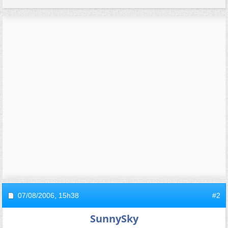
07/08/2006,
15h38
#2
SunnySky