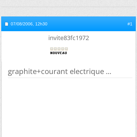
07/08/2006,
12h30
#1
invite83fc1972
graphite+courant electrique ...