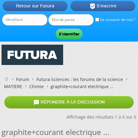
Retour sur Futura
S'inscrire

Se souvenir de moi ?
Forum
Futura-Sciences : les forums de la science
MATIERE
Chimie
graphite+courant electrique ...

RÉPONDRE À LA DISCUSSION
Affichage des résultats 1 à 6 sur 6
graphite+courant electrique ...