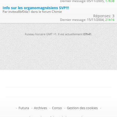
Dernier message:
05/11/2005,
17h38
Info sur les organomagnésiens SVP!!!
Par invitea8bf0da1 dans le forum Chimie
Réponses:
3
Dernier message:
15/11/2004,
21h16
Fuseau horaire GMT +1. Il est actuellement
07h41
.
-
Futura
-
Archives
-
Conso
-
Gestion des cookies
-