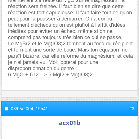
Maintenant s'il reste du MgO sur le magnésium, la
réaction sera freinée. Il faut bien se dire que cette
réaction est fort capricieuse. Il faut faire tout ce qu'on
peut pour la pousser à démarrer. On a connu
tellement d'échecs qu'on est plutîot à l'affût d'idées
inédites pour éviter un échec, même si on ne
comprend pas toujours très bien ce qui se passe.
Le MgBr2 et le Mg(IO3)2 tombent au fond du récipient
et forment une sorte de boue. Mais ton équation me
paraît bizarre, car elle reforme du magnésium, et cela
je n'ai jamais vu. Moi j'opterai pour une
disproportionnation du genre :
6 MgO + 6 I2 --> 5 MgI2 + Mg(IO3)2
03/05/2004,
19h41
#3
acx01b