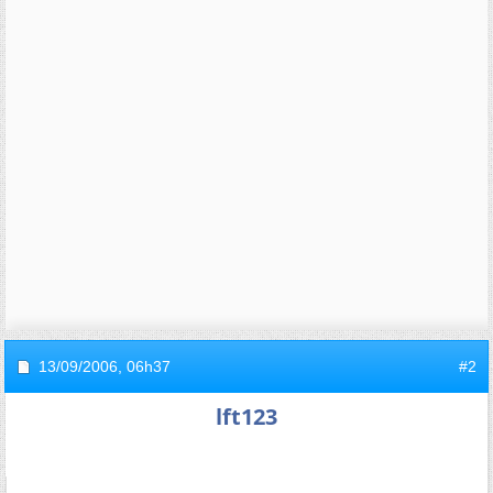
13/09/2006,
06h37
#2
lft123