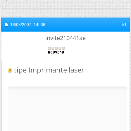
18/05/2007,
14h36
#1
invite210441ae
tipe Imprimante laser