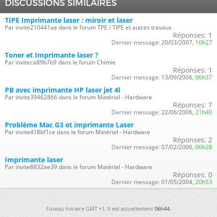
DISCUSSIONS SIMILAIRES
TIPE Imprimante laser : miroir et laser
Par invite210441ae dans le forum TPE / TIPE et autres travaux
Réponses:
1
Dernier message:
20/03/2007,
16h27
Toner et Imprimante laser ?
Par inviteca89b7b9 dans le forum Chimie
Réponses:
1
Dernier message:
13/09/2006,
06h37
PB avec imprimante HP laser jet 4l
Par invite39462866 dans le forum Matériel - Hardware
Réponses:
7
Dernier message:
22/06/2006,
21h40
Problème Mac G3 et imprimante Laser
Par invite418bf1ce dans le forum Matériel - Hardware
Réponses:
2
Dernier message:
07/02/2006,
06h28
Imprimante laser
Par invite8832ae39 dans le forum Matériel - Hardware
Réponses:
0
Dernier message:
01/05/2004,
20h53
Fuseau horaire GMT +1. Il est actuellement
06h44
.