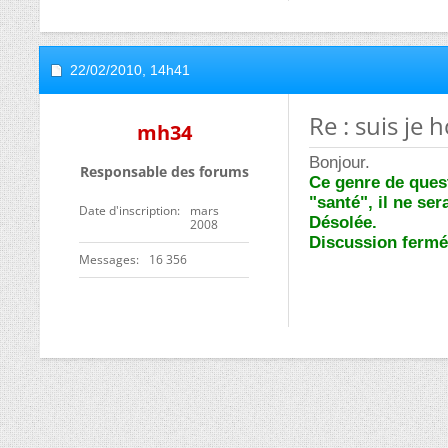
22/02/2010,
14h41
Re : suis je
mh34
Bonjour.
Responsable des forums
Ce genre de ques
"santé", il ne se
Date d'inscription
mars
Désolée.
2008
Discussion fermé
Messages
16 356