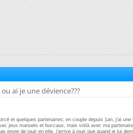
 ou ai je une dévience???
ivorcé et quelques partenaires; en couple depuis 1an, j'ai une 
vec jeux manuels et buccaux, mais voilà avec ma partenaire
 pas envie de jouir en elle, j'arrive à jouir que quand je lui d