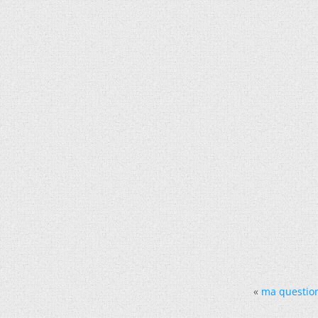
«
ma question