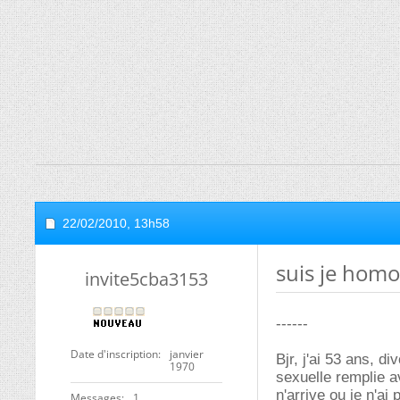
22/02/2010,
13h58
suis je homo
invite5cba3153
------
Date d'inscription
janvier
Bjr, j'ai 53 ans, d
1970
sexuelle remplie a
n'arrive ou je n'ai
Messages
1