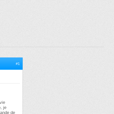
#1
vie
, je
emande de