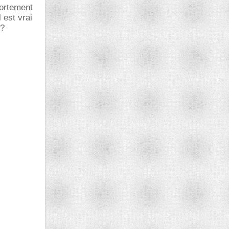
fortement
 est vrai
??