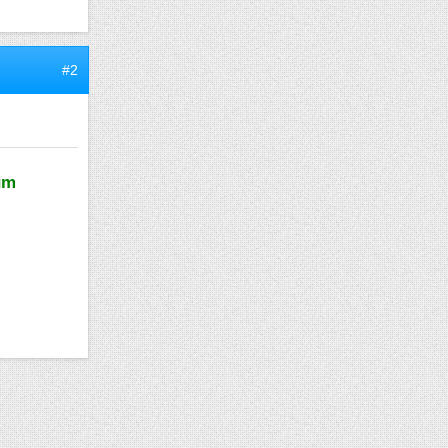
#2
um