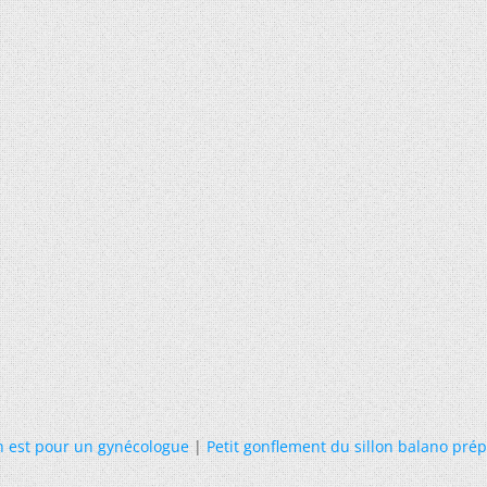
 est pour un gynécologue
|
Petit gonflement du sillon balano prép