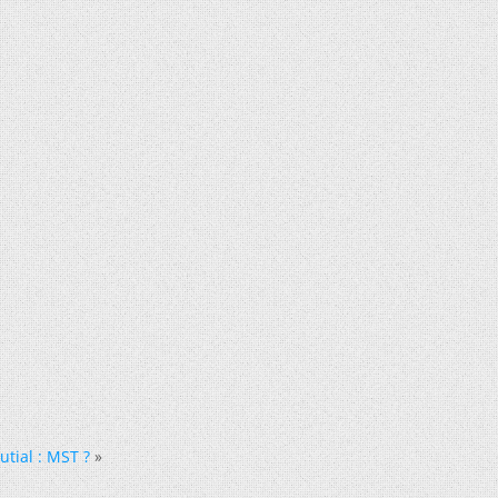
utial : MST ?
»