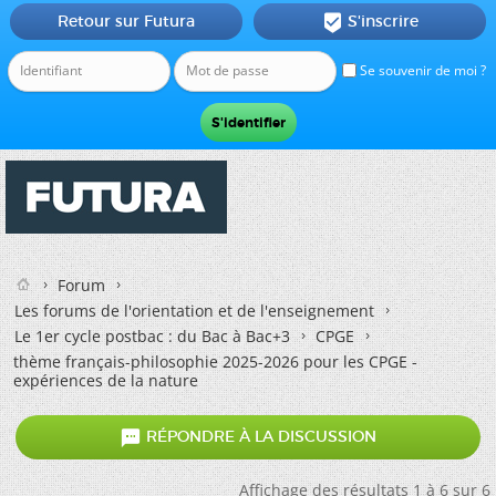
Retour sur Futura
S'inscrire

Se souvenir de moi ?
Forum
Les forums de l'orientation et de l'enseignement
Le 1er cycle postbac : du Bac à Bac+3
CPGE
thème français-philosophie 2025-2026 pour les CPGE -
expériences de la nature

RÉPONDRE À LA DISCUSSION
Affichage des résultats 1 à 6 sur 6