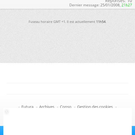
Réponses:
10
Dernier message:
25/01/2008,
21h27
Fuseau horaire GMT +1. Il est actuellement
11h54
.
-
Futura
-
Archives
-
Conso
-
Gestion des cookies
-
Politique de confidentialité
-
Haut de page