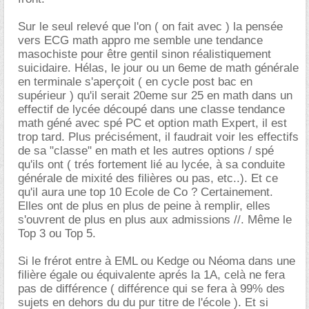
Sur le seul relevé que l'on ( on fait avec ) la pensée
vers ECG math appro me semble une tendance
masochiste pour être gentil sinon réalistiquement
suicidaire. Hélas, le jour ou un 6eme de math générale
en terminale s'aperçoit ( en cycle post bac en
supérieur ) qu'il serait 20eme sur 25 en math dans un
effectif de lycée découpé dans une classe tendance
math géné avec spé PC et option math Expert, il est
trop tard. Plus précisément, il faudrait voir les effectifs
de sa "classe" en math et les autres options / spé
qu'ils ont ( trés fortement lié au lycée, à sa conduite
générale de mixité des filières ou pas, etc..). Et ce
qu'il aura une top 10 Ecole de Co ? Certainement.
Elles ont de plus en plus de peine à remplir, elles
s'ouvrent de plus en plus aux admissions //. Même le
Top 3 ou Top 5.
Si le frérot entre à EML ou Kedge ou Néoma dans une
filière égale ou équivalente aprés la 1A, celà ne fera
pas de différence ( différence qui se fera à 99% des
sujets en dehors du du pur titre de l'école ). Et si