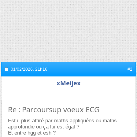
01/02/2026,
21h16
#2
xMeijex
Re : Parcoursup voeux ECG
Est il plus attiré par maths appliquées ou maths
approfondie ou ça lui est égal ?
Et entre hgg et esh ?