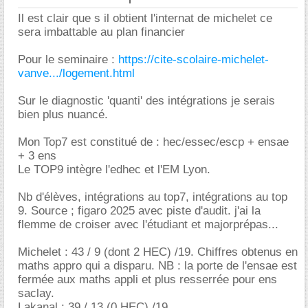
Il est clair que s il obtient l'internat de michelet ce
sera imbattable au plan financier
Pour le seminaire :
https://cite-scolaire-michelet-
vanve.../logement.html
Sur le diagnostic 'quanti' des intégrations je serais
bien plus nuancé.
Mon Top7 est constitué de : hec/essec/escp + ensae
+ 3 ens
Le TOP9 intègre l'edhec et l'EM Lyon.
Nb d'élèves, intégrations au top7, intégrations au top
9. Source ; figaro 2025 avec piste d'audit. j'ai la
flemme de croiser avec l'étudiant et majorprépas...
Michelet : 43 / 9 (dont 2 HEC) /19. Chiffres obtenus en
maths appro qui a disparu. NB : la porte de l'ensae est
fermée aux maths appli et plus resserrée pour ens
saclay.
Lakanal : 39 / 13 (0 HEC) /19