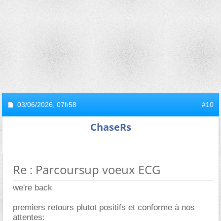
03/06/2026,
07h58
#10
ChaseRs
Re : Parcoursup voeux ECG
we're back
premiers retours plutot positifs et conforme à nos
attentes: