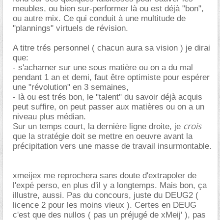
meubles, ou bien sur-performer là ou est déjà "bon",
ou autre mix. Ce qui conduit à une multitude de
"plannings" virtuels de révision.
A titre trés personnel ( chacun aura sa vision ) je dirai
que:
- s'acharner sur une sous matière ou on a du mal
pendant 1 an et demi, faut être optimiste pour espérer
une "révolution" en 3 semaines,
- là ou est trés bon, le "talent" du savoir déjà acquis
peut suffire, on peut passer aux matières ou on a un
niveau plus médian.
crois
Sur un temps court, la dernière ligne droite, je
que la stratégie doit se mettre en oeuvre avant la
précipitation vers une masse de travail insurmontable.
xmeijex me reprochera sans doute d'extrapoler de
l'expé perso, en plus d'il y a longtemps. Mais bon, ça
illustre, aussi. Pas du concours, juste du DEUG2 (
licence 2 pour les moins vieux ). Certes en DEUG
c'est que des nullos ( pas un préjugé de xMeij' ), pas