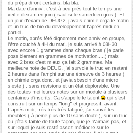
du prépa diront certains, bla bla.
Ma date d'anniv', c'est à peu prés tout le temps une
veille d'exam en juin ( sauf si le samedi en gros ). Et
un jour d'exam de DEUG2, j'avais chimie orga le matin
et un truc de bio du developpement l'aprés midi en
partiel.
Le matin, aprés fêté dignement mon anniv en groupe,
l'être couché à 4H du mat', je suis arrivé à 08H30
avec encore 1 grammes dans chaque bras ( je parle
possiblement en grammes de motivation.....) mais
avec 2 bras c'est mieux ça fait 2 grammes. Ma
meilleure note de DEUG, j'ai survolé le truc en restant
2 heures dans l'amphi sur une épreuve de 3 heures (
en chimie orga donc, et j'avia sbesoin d'une micro
sieste ) , sans révisions et un état déplorable. Une
des toutes meilleures notes sur un module à plusieurs
centaines d'inscrits. Ca s'appelle le talent
qui s'est
construit sur un temps "long" et progressif, avant.
L'aprés midi, trés trés trés fatigué, j'ai sauvé les
meubles ( à peine plus de 10 sans doute ), sur un truc
ou j'étais faible de toute façon, que je n'aimais pas, et
sur lequel je suis resté assez médiocre sur le