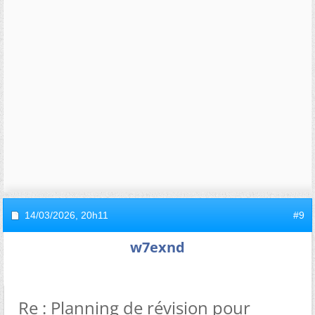
14/03/2026,
20h11
#9
w7exnd
Re : Planning de révision pour