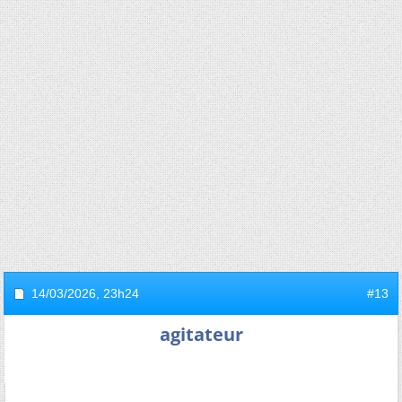
14/03/2026,
23h24
#13
agitateur