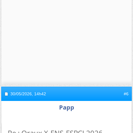
30/05/2026,
14h42
#6
Papp
Re : Oraux X-ENS-ESPCI 2026