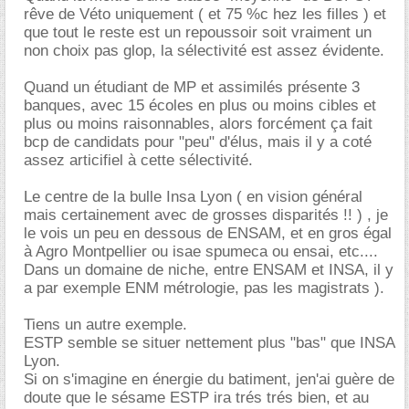
rêve de Véto uniquement ( et 75 %c hez les filles ) et
que tout le reste est un repoussoir soit vraiment un
non choix pas glop, la sélectivité est assez évidente.
Quand un étudiant de MP et assimilés présente 3
banques, avec 15 écoles en plus ou moins cibles et
plus ou moins raisonnables, alors forcément ça fait
bcp de candidats pour "peu" d'élus, mais il y a coté
assez articifiel à cette sélectivité.
Le centre de la bulle Insa Lyon ( en vision général
mais certainement avec de grosses disparités !! ) , je
le vois un peu en dessous de ENSAM, et en gros égal
à Agro Montpellier ou isae spumeca ou ensai, etc....
Dans un domaine de niche, entre ENSAM et INSA, il y
a par exemple ENM métrologie, pas les magistrats ).
Tiens un autre exemple.
ESTP semble se situer nettement plus "bas" que INSA
Lyon.
Si on s'imagine en énergie du batiment, jen'ai guère de
doute que le sésame ESTP ira trés trés bien, et au