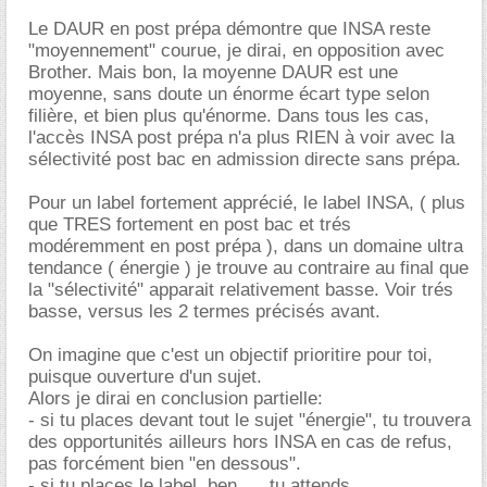
Le DAUR en post prépa démontre que INSA reste
"moyennement" courue, je dirai, en opposition avec
Brother. Mais bon, la moyenne DAUR est une
moyenne, sans doute un énorme écart type selon
filière, et bien plus qu'énorme. Dans tous les cas,
l'accès INSA post prépa n'a plus RIEN à voir avec la
sélectivité post bac en admission directe sans prépa.
Pour un label fortement apprécié, le label INSA, ( plus
que TRES fortement en post bac et trés
modéremment en post prépa ), dans un domaine ultra
tendance ( énergie ) je trouve au contraire au final que
la "sélectivité" apparait relativement basse. Voir trés
basse, versus les 2 termes précisés avant.
On imagine que c'est un objectif prioritire pour toi,
puisque ouverture d'un sujet.
Alors je dirai en conclusion partielle:
- si tu places devant tout le sujet "énergie", tu trouvera
des opportunités ailleurs hors INSA en cas de refus,
pas forcément bien "en dessous".
- si tu places le label, ben......tu attends.