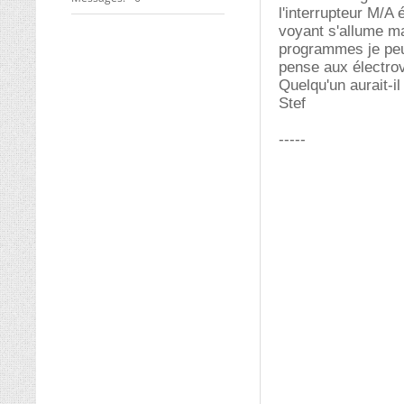
l'interrupteur M/A é
voyant s'allume m
programmes je peux
pense aux électro
Quelqu'un aurait-i
Stef
-----