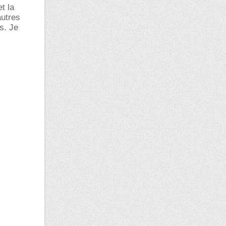
et la
autres
s. Je