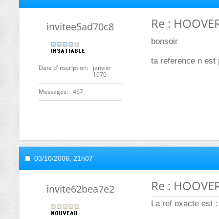
Re : HOOVER 
invitee5ad70c8
bonsoir
ta reference n es
Date d'inscription
janvier
1970
Messages
467
03/10/2006,
21h07
Re : HOOVER 
invite62bea7e2
La ref exacte est :