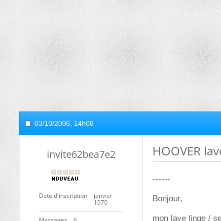
03/10/2006,
14h08
HOOVER lave
invite62bea7e2
------
Date d'inscription
janvier
Bonjour,
1970
mon lave linge / 
Messages
6