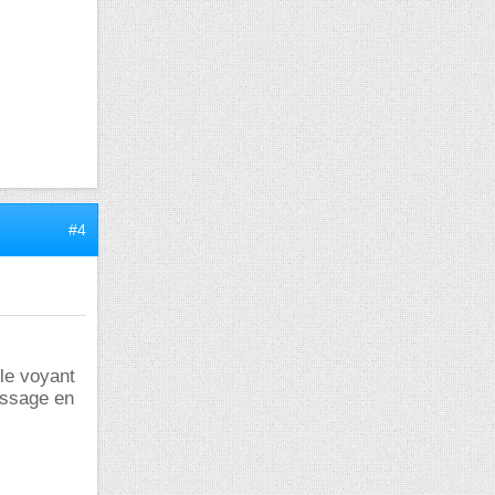
#4
le voyant
lissage en