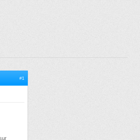
#1
sur