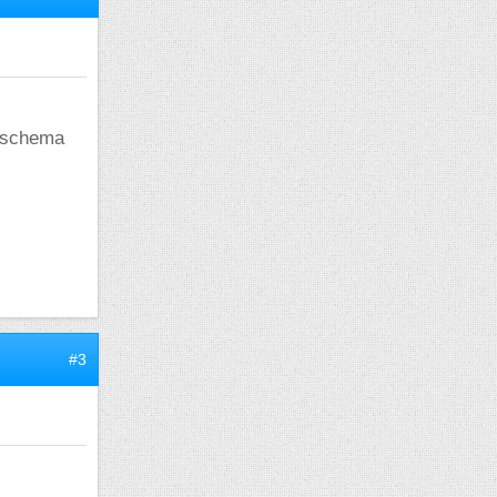
n schema
#3