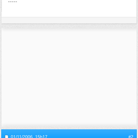
-----
01/11/2006,
15h17
#2