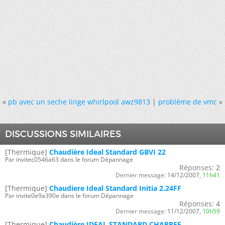
«
pb avec un seche linge whirlpool awz9813
|
problème de vmc
»
DISCUSSIONS SIMILAIRES
[Thermique]
Chaudière Ideal Standard GBVI 22
Par invitec0546a63 dans le forum Dépannage
Réponses:
2
Dernier message:
14/12/2007,
11h41
[Thermique]
Chaudiere Ideal Standard Initia 2.24FF
Par invite0e9a390e dans le forum Dépannage
Réponses:
4
Dernier message:
11/12/2007,
10h59
[Thermique]
Chaudière IDEAL STANDARD CHAPPEE