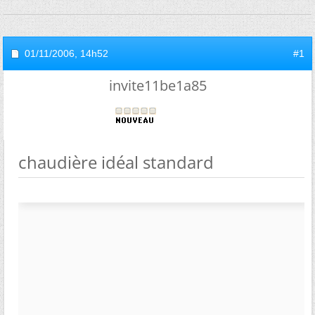
01/11/2006,
14h52
#1
invite11be1a85
chaudière idéal standard