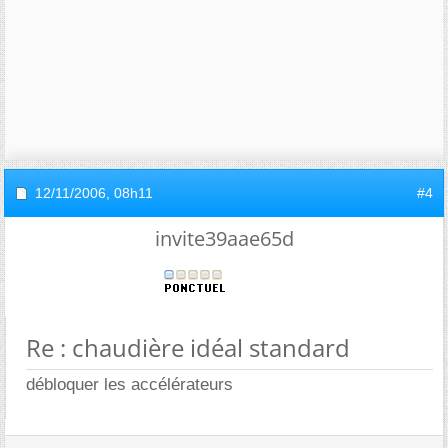
12/11/2006,
08h11
#4
invite39aae65d
Re : chaudière idéal standard
débloquer les accélérateurs