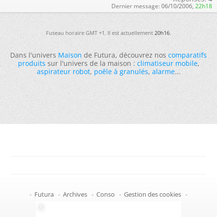
Dernier message:
06/10/2006,
22h18
Fuseau horaire GMT +1. Il est actuellement
20h16
.
Dans l'univers
Maison
de Futura, découvrez nos
comparatifs
produits
sur l'univers de la maison :
climatiseur mobile
,
aspirateur robot
,
poêle à granulés
,
alarme
...
-
Futura
-
Archives
-
Conso
-
Gestion des cookies
-
Politique de confidentialité
-
Haut de page