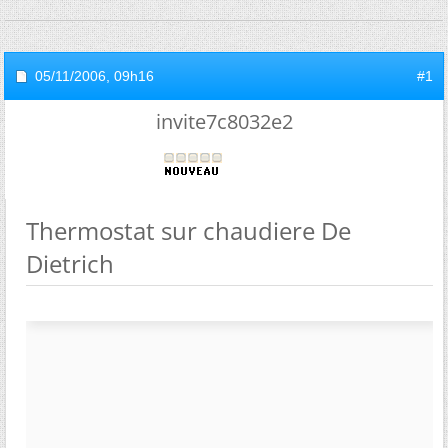
05/11/2006,
09h16
#1
invite7c8032e2
Thermostat sur chaudiere De
Dietrich