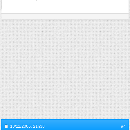
18/11/2006,
21h38
#4