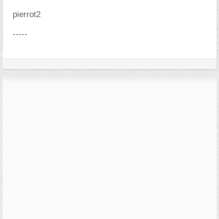
pierrot2
-----