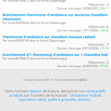
Par invited078bb72 dans le forum Dépannage
Réponses:
3
Dernier message:
29/08/2007,
20h11
Branchement thermostat d'ambiance sur ancienne chaudière
viessmann
Par invite3e450e4a dans le forum Dépannage
Réponses:
6
Dernier message:
17/11/2006,
10h18
Thermostat d'ambiance sur chaudiere marque radiant
Par invite094381df dans le forum Dépannage
Réponses:
7
Dernier message:
09/10/2006,
17h19
branchement d'1 thermostat d'ambiance sur 1 chaudière fuel
Par invited078bb72 dans le forum Électronique
Réponses:
5
Dernier message:
26/08/2006,
07h52
Fuseau horaire GMT +1. Il est actuellement
02h12
.
Dans l'univers
Maison
de Futura, découvrez nos
comparatifs
produits
sur l'univers de la maison :
climatiseur mobile
,
aspirateur robot
,
poêle à granulés
,
alarme
...