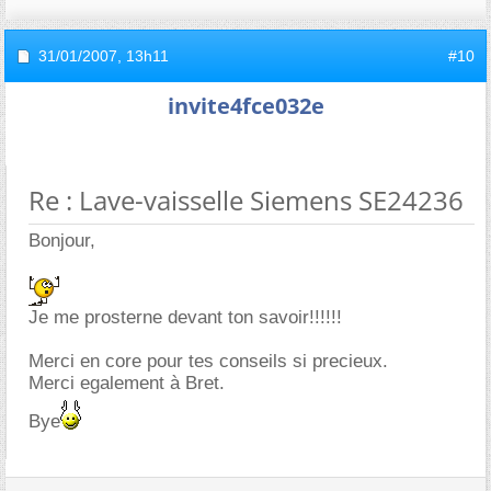
31/01/2007,
13h11
#10
invite4fce032e
Re : Lave-vaisselle Siemens SE24236
Bonjour,
Je me prosterne devant ton savoir!!!!!!
Merci en core pour tes conseils si precieux.
Merci egalement à Bret.
Bye