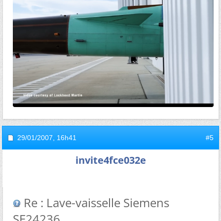
29/01/2007,
16h41
#5
invite4fce032e
Re : Lave-vaisselle Siemens
SE24236