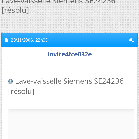
Lave-vaisselle Siemens SE24236
[résolu]
23/11/2006,
22h05
#1
invite4fce032e
Lave-vaisselle Siemens SE24236
[résolu]