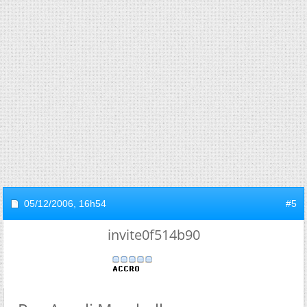
05/12/2006,
16h54
#5
invite0f514b90