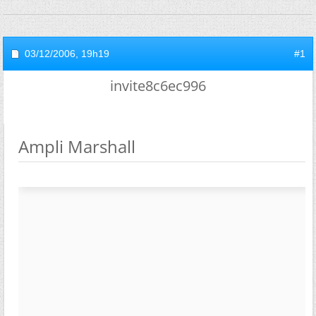
03/12/2006,
19h19
#1
invite8c6ec996
Ampli Marshall