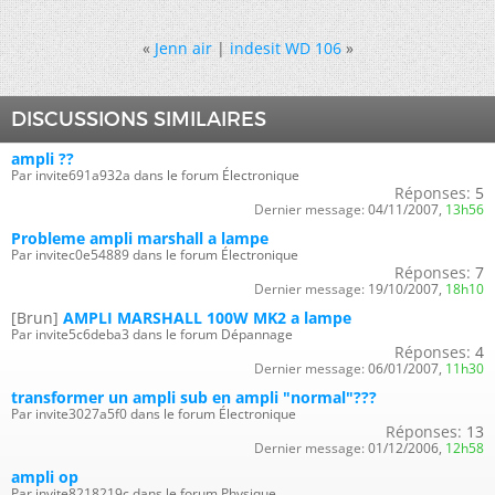
«
Jenn air
|
indesit WD 106
»
DISCUSSIONS SIMILAIRES
ampli ??
Par invite691a932a dans le forum Électronique
Réponses:
5
Dernier message:
04/11/2007,
13h56
Probleme ampli marshall a lampe
Par invitec0e54889 dans le forum Électronique
Réponses:
7
Dernier message:
19/10/2007,
18h10
[Brun]
AMPLI MARSHALL 100W MK2 a lampe
Par invite5c6deba3 dans le forum Dépannage
Réponses:
4
Dernier message:
06/01/2007,
11h30
transformer un ampli sub en ampli "normal"???
Par invite3027a5f0 dans le forum Électronique
Réponses:
13
Dernier message:
01/12/2006,
12h58
ampli op
Par invite8218219c dans le forum Physique