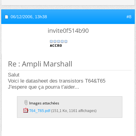
06/12/2006,
13h38
#8
invite0f514b90
Re : Ampli Marshall
Salut
Voici le datasheet des transistors T64&T65
J'espere que ça pourra t'aider...
Images attachées
T64_T65.pdf‎
(151,1 Ko, 1161 affichages)