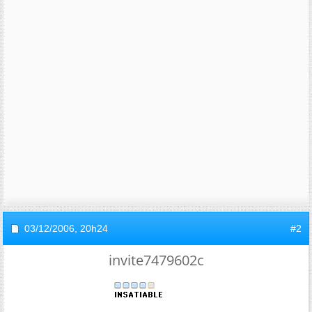
03/12/2006,
20h24
#2
invite7479602c