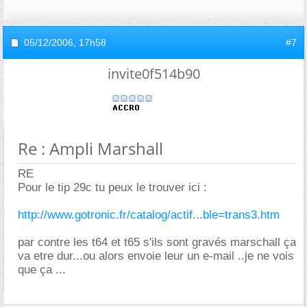
05/12/2006,
17h58
#7
invite0f514b90
Re : Ampli Marshall
RE
Pour le tip 29c tu peux le trouver ici :
http://www.gotronic.fr/catalog/actif...ble=trans3.htm
par contre les t64 et t65 s'ils sont gravés marschall ça
va etre dur...ou alors envoie leur un e-mail ..je ne vois
que ça ...