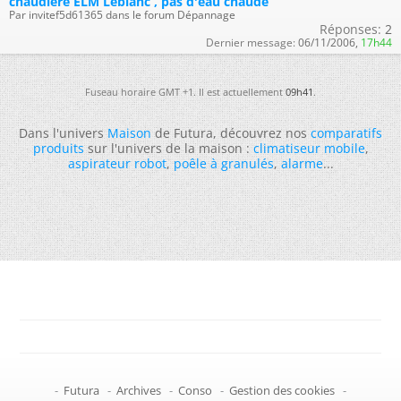
chaudiere ELM Leblanc , pas d'eau chaude
Par invitef5d61365 dans le forum Dépannage
Réponses:
2
Dernier message:
06/11/2006,
17h44
Fuseau horaire GMT +1. Il est actuellement
09h41
.
Dans l'univers
Maison
de Futura, découvrez nos
comparatifs
produits
sur l'univers de la maison :
climatiseur mobile
,
aspirateur robot
,
poêle à granulés
,
alarme
...
-
Futura
-
Archives
-
Conso
-
Gestion des cookies
-