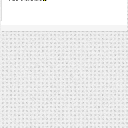
-----