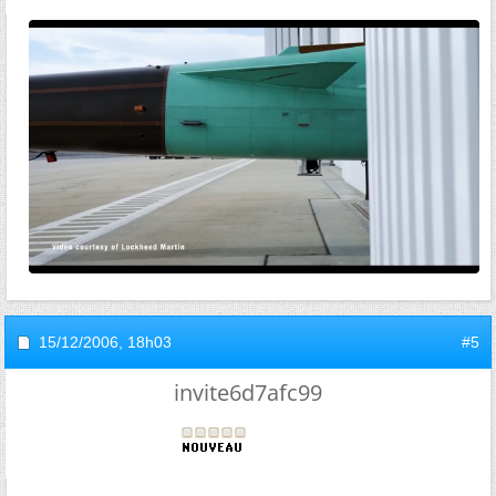
15/12/2006,
18h03
#5
invite6d7afc99