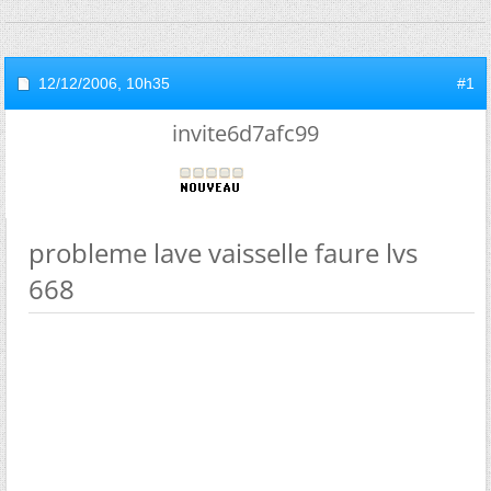
12/12/2006,
10h35
#1
invite6d7afc99
probleme lave vaisselle faure lvs
668