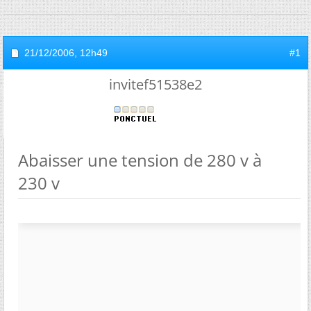
21/12/2006,
12h49
#1
invitef51538e2
Abaisser une tension de 280 v à
230 v