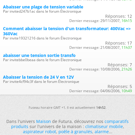
Abaisser une plage de tension variable
Par invited247b1ac dans le forum Électronique
Réponses:
12
Dernier message:
29/11/2007,
16h15
Comment abaisser la tension d'un transformateur: 400Vac =>
360Vac
Par invite19321216 dans le forum Électronique
Réponses:
17
Dernier message:
21/08/2007,
11h37
abaisser une tension sortie transfo
Par invitebbe0beaa dans le forum Électronique
Réponses:
7
Dernier message:
10/08/2006,
21h26
Abaisser la tension de 24 V en 12V
Par invite4cf94c3f dans le forum Électronique
Réponses:
5
Dernier message:
04/06/2006,
10h49
Fuseau horaire GMT +1. Il est actuellement
14h52
.
Dans l'univers
Maison
de Futura, découvrez nos
comparatifs
produits
sur l'univers de la maison :
climatiseur mobile
,
aspirateur robot
,
poêle à granulés
,
alarme
...