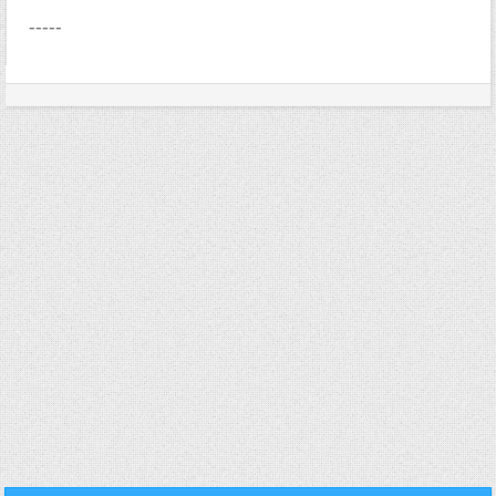
-----