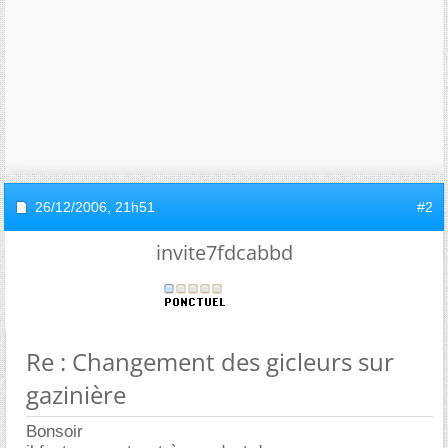
26/12/2006,
21h51
#2
invite7fdcabbd
Re : Changement des gicleurs sur
gazinière
Bonsoir