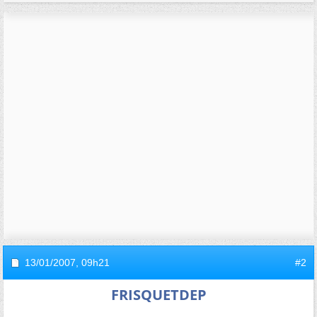
13/01/2007,
09h21
#2
FRISQUETDEP