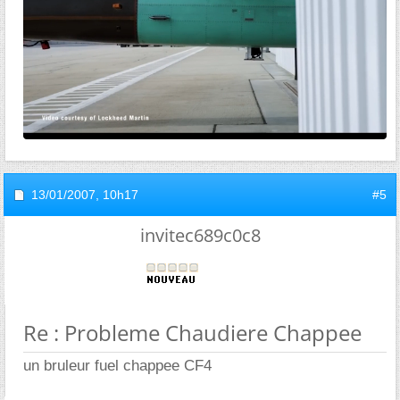
13/01/2007,
10h17
#5
invitec689c0c8
Re : Probleme Chaudiere Chappee
un bruleur fuel chappee CF4