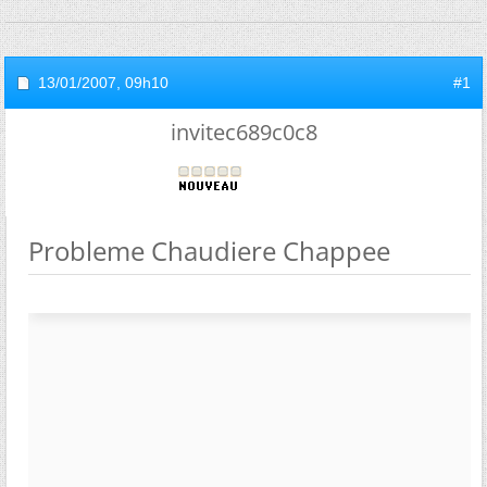
13/01/2007,
09h10
#1
invitec689c0c8
Probleme Chaudiere Chappee