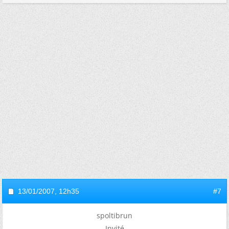
13/01/2007,
12h35
#7
spoltibrun
Invité