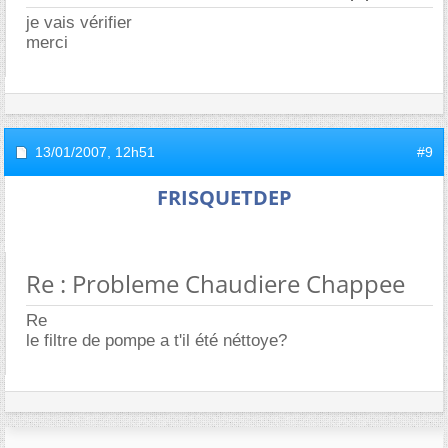
je vais vérifier
merci
13/01/2007,
12h51
#9
FRISQUETDEP
Re : Probleme Chaudiere Chappee
Re
le filtre de pompe a t'il été néttoye?