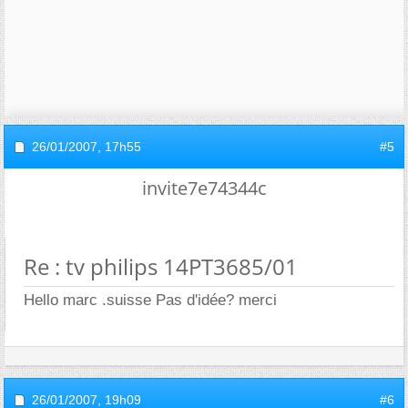
26/01/2007,
17h55
#5
invite7e74344c
Re : tv philips 14PT3685/01
Hello marc .suisse Pas d'idée? merci
26/01/2007,
19h09
#6