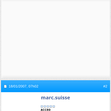
18/01/2007,
07h02
#2
marc.suisse