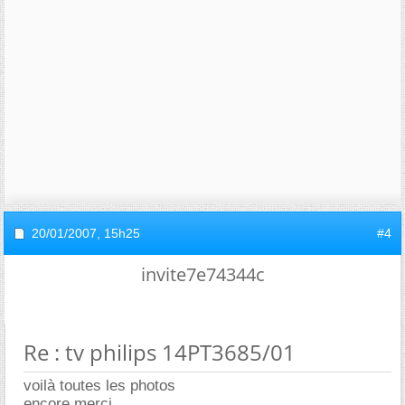
20/01/2007,
15h25
#4
invite7e74344c
Re : tv philips 14PT3685/01
voilà toutes les photos
encore merci