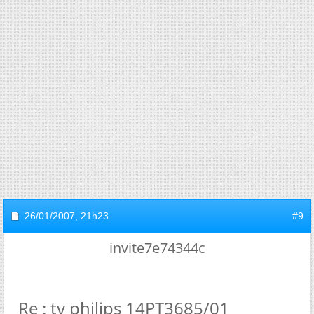
26/01/2007,
21h23
#9
invite7e74344c
Re : tv philips 14PT3685/01