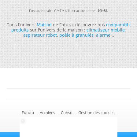
Fuseau horaire GMT +1. Il est actuellement
10h58
.
Dans l'univers
Maison
de Futura, découvrez nos
comparatifs
produits
sur l'univers de la maison :
climatiseur mobile
,
aspirateur robot
,
poêle à granulés
,
alarme
...
-
Futura
-
Archives
-
Conso
-
Gestion des cookies
-
Politique de confidentialité
-
Haut de page