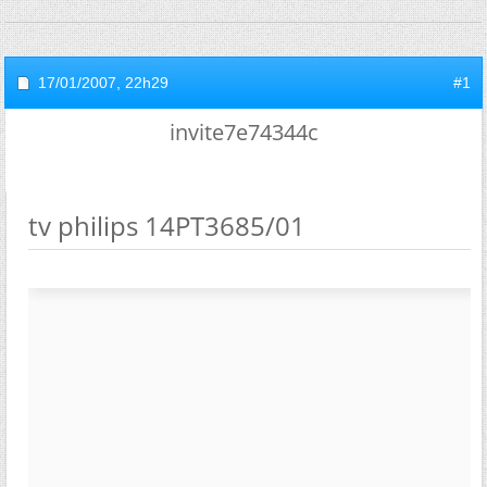
17/01/2007,
22h29
#1
invite7e74344c
tv philips 14PT3685/01