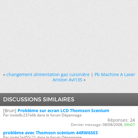
«
changement alimentation gaz cuisinière
|
Pb Machine A Laver
Ariston Avl135
»
DISCUSSIONS SIMILAIRES
[Brun]
Problème sur ecran LCD Thomson Scenium
Par invite8c237a6b dans le forum Dépannage
Réponses:
24
Dernier message:
08/08/2008,
06h07
problème avec Thomson scénium 44RW65ES
Par invite2ad55c21 dans le forum Dépannage