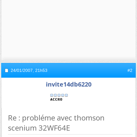
24/01/2007,
21h53
#2
invite14db6220
Re : probléme avec thomson
scenium 32WF64E