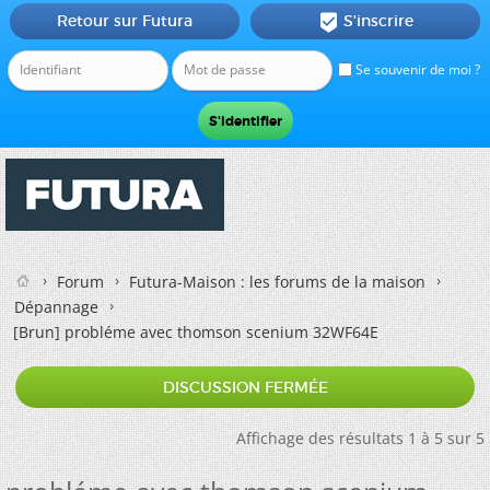
Retour sur Futura
S'inscrire

Se souvenir de moi ?
Forum
Futura-Maison : les forums de la maison
Dépannage
[Brun]
probléme avec thomson scenium 32WF64E
DISCUSSION FERMÉE
Affichage des résultats 1 à 5 sur 5