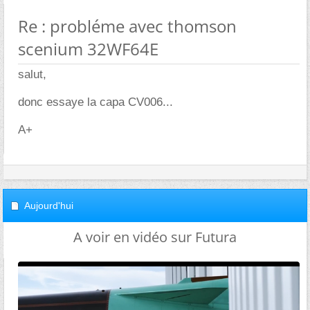
Re : probléme avec thomson
scenium 32WF64E
salut,
donc essaye la capa CV006...
A+
Aujourd'hui
A voir en vidéo sur Futura