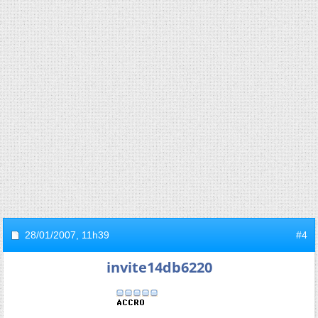
28/01/2007,
11h39
#4
invite14db6220