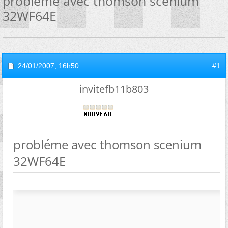
probléme avec thomson scenium
32WF64E
24/01/2007,
16h50
#1
invitefb11b803
probléme avec thomson scenium
32WF64E