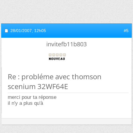
28/01/2007,
12h05
#5
invitefb11b803
Re : probléme avec thomson
scenium 32WF64E
merci pour ta réponse
il n'y a plus qu'à