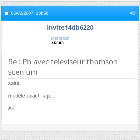
05/02/2007,
18h58
#3
invite14db6220
Re : Pb avec televiseur thomson
scenium
salut,
modèle exact, stp...
A+