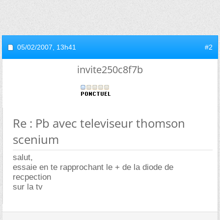
05/02/2007,
13h41
#2
invite250c8f7b
Re : Pb avec televiseur thomson
scenium
salut,
essaie en te rapprochant le + de la diode de
recpection
sur la tv