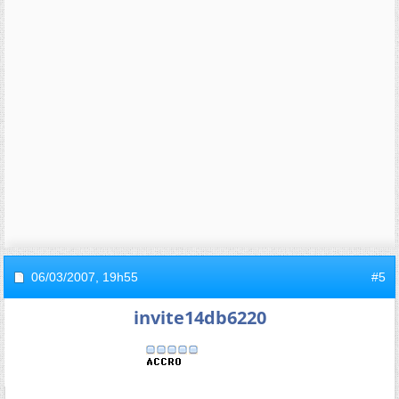
06/03/2007,
19h55
#5
invite14db6220