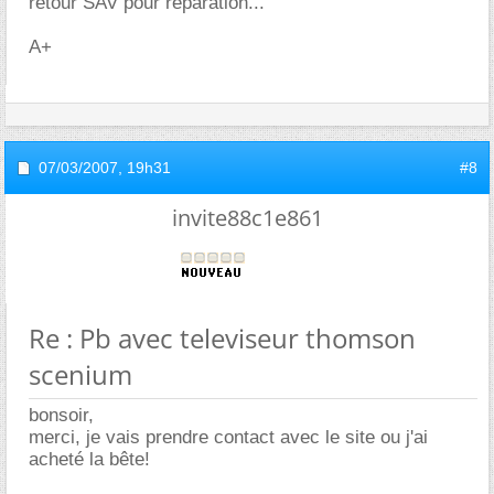
retour SAV pour réparation...
A+
07/03/2007,
19h31
#8
invite88c1e861
Re : Pb avec televiseur thomson
scenium
bonsoir,
merci, je vais prendre contact avec le site ou j'ai
acheté la bête!