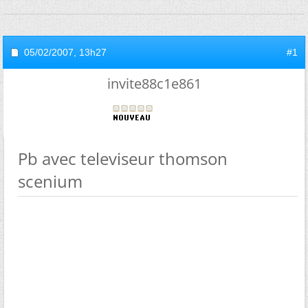
05/02/2007,
13h27
#1
invite88c1e861
Pb avec televiseur thomson
scenium