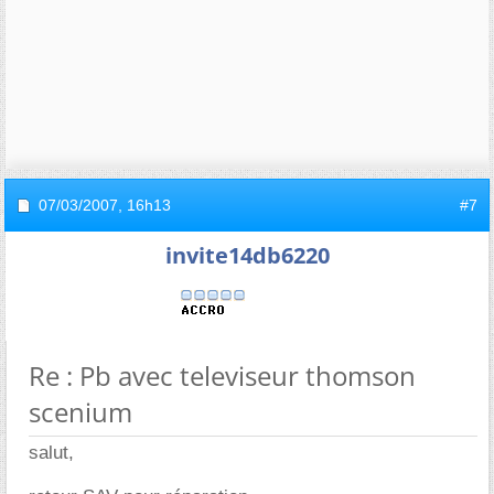
07/03/2007,
16h13
#7
invite14db6220
Re : Pb avec televiseur thomson
scenium
salut,